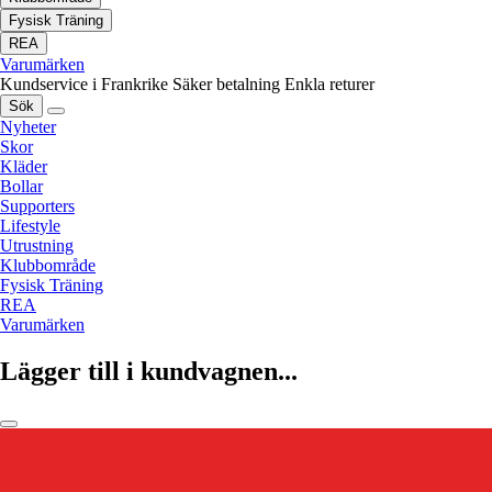
Fysisk Träning
REA
Varumärken
Kundservice i Frankrike
Säker betalning
Enkla returer
Sök
Nyheter
Skor
Kläder
Bollar
Supporters
Lifestyle
Utrustning
Klubbområde
Fysisk Träning
REA
Varumärken
Lägger till i kundvagnen...