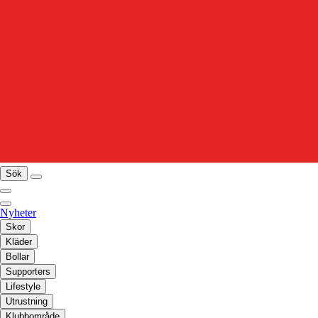
Sök
Nyheter
Skor
Kläder
Bollar
Supporters
Lifestyle
Utrustning
Klubbområde