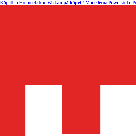
Köp dina Hummel-skor,
väskan på köpet
! Modellerna Powerstrike Pr