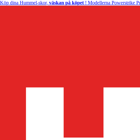
Köp dina Hummel-skor,
väskan på köpet
! Modellerna Powerstrike Pr