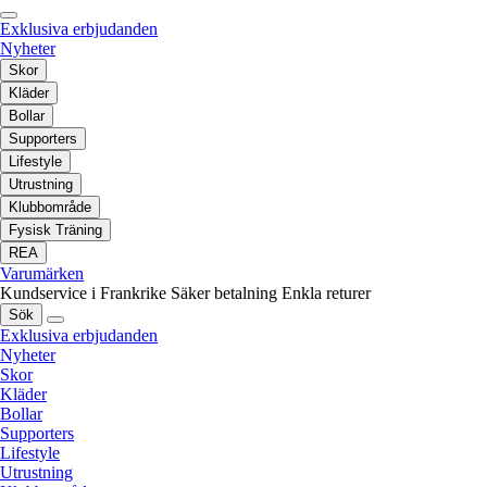
Exklusiva erbjudanden
Nyheter
Skor
Kläder
Bollar
Supporters
Lifestyle
Utrustning
Klubbområde
Fysisk Träning
REA
Varumärken
Kundservice i Frankrike
Säker betalning
Enkla returer
Sök
Exklusiva erbjudanden
Nyheter
Skor
Kläder
Bollar
Supporters
Lifestyle
Utrustning