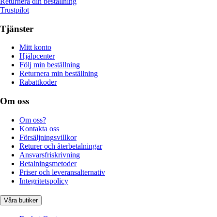
Returnera din beställning
Trustpilot
Tjänster
Mitt konto
Hjälpcenter
Följ min beställning
Returnera min beställning
Rabattkoder
Om oss
Om oss?
Kontakta oss
Försäljningsvillkor
Returer och återbetalningar
Ansvarsfriskrivning
Betalningsmetoder
Priser och leveransalternativ
Integritetspolicy
Våra butiker