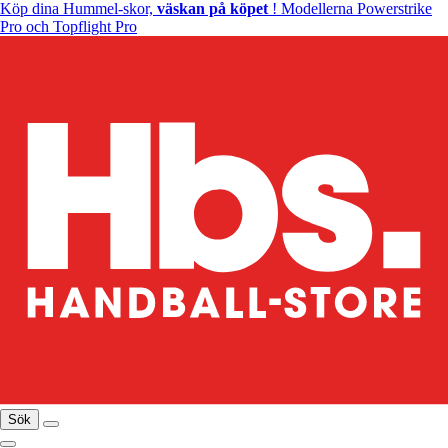
Köp dina Hummel-skor,
väskan på köpet
! Modellerna Powerstrike
Pro och Topflight Pro
Sök