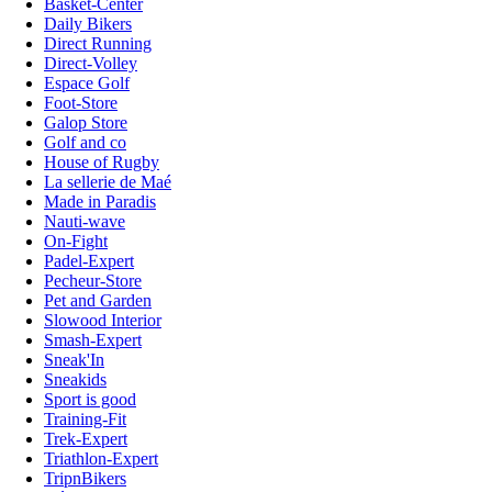
Basket-Center
Daily Bikers
Direct Running
Direct-Volley
Espace Golf
Foot-Store
Galop Store
Golf and co
House of Rugby
La sellerie de Maé
Made in Paradis
Nauti-wave
On-Fight
Padel-Expert
Pecheur-Store
Pet and Garden
Slowood Interior
Smash-Expert
Sneak'In
Sneakids
Sport is good
Training-Fit
Trek-Expert
Triathlon-Expert
TripnBikers