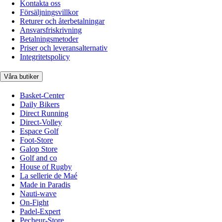
Kontakta oss
Försäljningsvillkor
Returer och återbetalningar
Ansvarsfriskrivning
Betalningsmetoder
Priser och leveransalternativ
Integritetspolicy
Våra butiker
Basket-Center
Daily Bikers
Direct Running
Direct-Volley
Espace Golf
Foot-Store
Galop Store
Golf and co
House of Rugby
La sellerie de Maé
Made in Paradis
Nauti-wave
On-Fight
Padel-Expert
Pecheur-Store