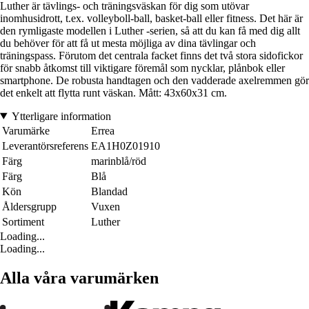
Luther är tävlings- och träningsväskan för dig som utövar
inomhusidrott, t.ex. volleyboll-ball, basket-ball eller fitness. Det här är
den rymligaste modellen i Luther -serien, så att du kan få med dig allt
du behöver för att få ut mesta möjliga av dina tävlingar och
träningspass. Förutom det centrala facket finns det två stora sidofickor
för snabb åtkomst till viktigare föremål som nycklar, plånbok eller
smartphone. De robusta handtagen och den vadderade axelremmen gör
det enkelt att flytta runt väskan. Mått: 43x60x31 cm.
Ytterligare information
Varumärke
Errea
Leverantörsreferens
EA1H0Z01910
Färg
marinblå/röd
Färg
Blå
Kön
Blandad
Åldersgrupp
Vuxen
Sortiment
Luther
Loading...
Loading...
Alla våra varumärken