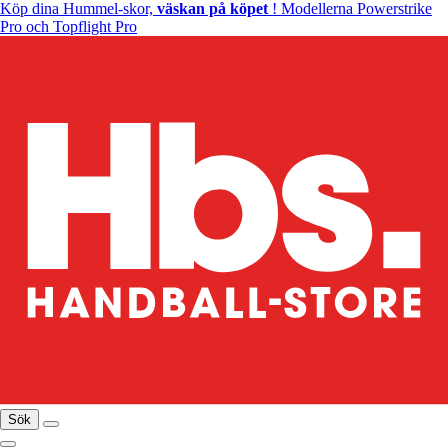
Köp dina Hummel-skor,
väskan på köpet
! Modellerna Powerstrike
Pro och Topflight Pro
Sök