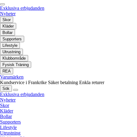
Exklusiva erbjudanden
Nyheter
Skor
Kläder
Bollar
Supporters
Lifestyle
Utrustning
Klubbområde
Fysisk Träning
REA
Varumärken
Kundservice i Frankrike
Säker betalning
Enkla returer
Sök
Exklusiva erbjudanden
Nyheter
Skor
Kläder
Bollar
Supporters
Lifestyle
Utrustning