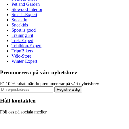
Pet and Garden
Slowood Interior
Smash-Expert
Sneak'In
Sneakids
Sport is good
Training-Fit
Trek-Expert
Triathlon-Expert
TripnBikers
Vélo-Store
Winter-Expert
Prenumerera på vårt nyhetsbrev
Få 10 % rabatt när du prenumererar på vårt nyhetsbrev
Registrera dig
Håll kontakten
Följ oss på sociala medier