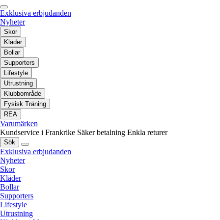
Exklusiva erbjudanden
Nyheter
Skor
Kläder
Bollar
Supporters
Lifestyle
Utrustning
Klubbområde
Fysisk Träning
REA
Varumärken
Kundservice i Frankrike
Säker betalning
Enkla returer
Sök
Exklusiva erbjudanden
Nyheter
Skor
Kläder
Bollar
Supporters
Lifestyle
Utrustning