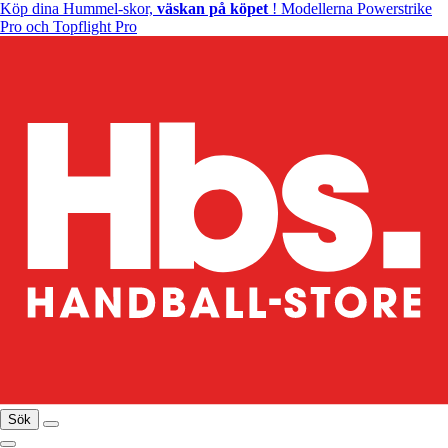
Köp dina Hummel-skor,
väskan på köpet
! Modellerna Powerstrike
Pro och Topflight Pro
Sök