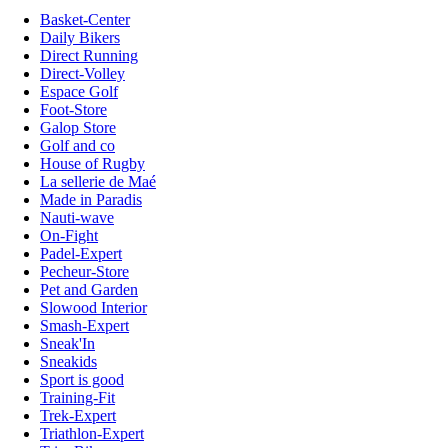
Basket-Center
Daily Bikers
Direct Running
Direct-Volley
Espace Golf
Foot-Store
Galop Store
Golf and co
House of Rugby
La sellerie de Maé
Made in Paradis
Nauti-wave
On-Fight
Padel-Expert
Pecheur-Store
Pet and Garden
Slowood Interior
Smash-Expert
Sneak'In
Sneakids
Sport is good
Training-Fit
Trek-Expert
Triathlon-Expert