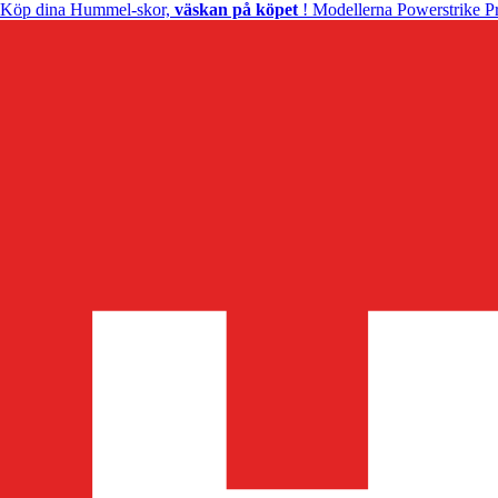
Köp dina Hummel-skor,
väskan på köpet
! Modellerna Powerstrike Pr