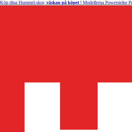
Köp dina Hummel-skor,
väskan på köpet
! Modellerna Powerstrike Pr