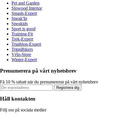
Pet and Garden
Slowood Interior
Smash-Expert
Sneak'In
Sneakids
Sport is good
Training-Fit
Trek-Expert
Triathlon-Expert
TripnBikers
Vélo-Store
Winter-Expert
Prenumerera på vårt nyhetsbrev
Få 10 % rabatt när du prenumererar på vårt nyhetsbrev
Registrera dig
Håll kontakten
Följ oss på sociala medier