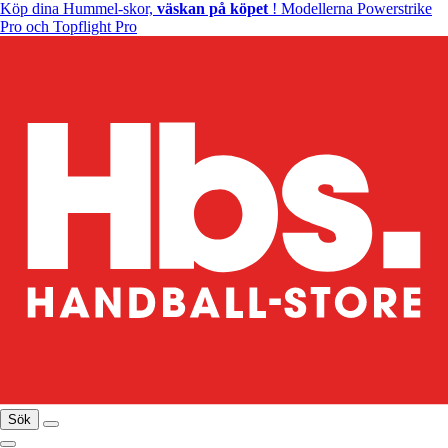
Köp dina Hummel-skor,
väskan på köpet
! Modellerna Powerstrike
Pro och Topflight Pro
Sök