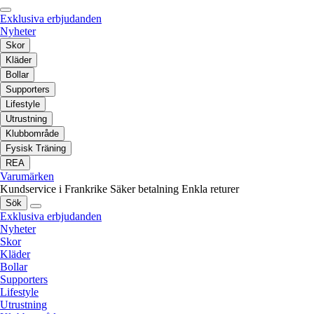
Exklusiva erbjudanden
Nyheter
Skor
Kläder
Bollar
Supporters
Lifestyle
Utrustning
Klubbområde
Fysisk Träning
REA
Varumärken
Kundservice i Frankrike
Säker betalning
Enkla returer
Sök
Exklusiva erbjudanden
Nyheter
Skor
Kläder
Bollar
Supporters
Lifestyle
Utrustning