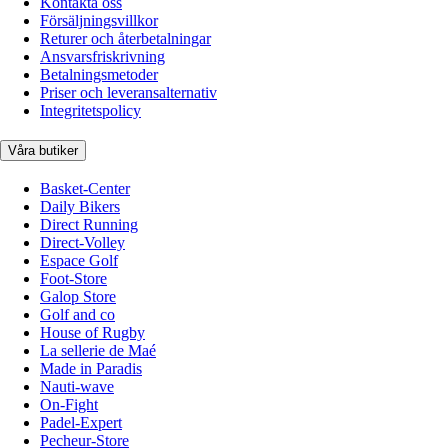
Kontakta oss
Försäljningsvillkor
Returer och återbetalningar
Ansvarsfriskrivning
Betalningsmetoder
Priser och leveransalternativ
Integritetspolicy
Våra butiker
Basket-Center
Daily Bikers
Direct Running
Direct-Volley
Espace Golf
Foot-Store
Galop Store
Golf and co
House of Rugby
La sellerie de Maé
Made in Paradis
Nauti-wave
On-Fight
Padel-Expert
Pecheur-Store