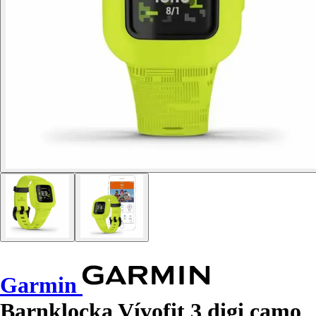
Garmin
Barnklocka Vívofit 3 digi camo