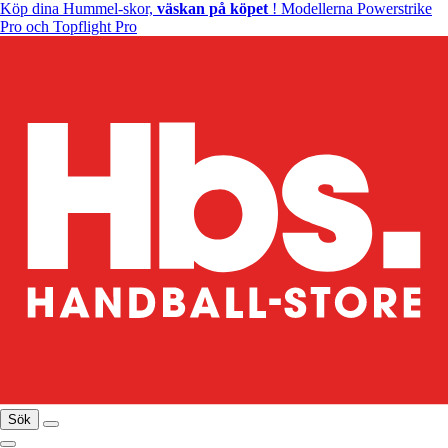
Köp dina Hummel-skor,
väskan på köpet
! Modellerna Powerstrike
Pro och Topflight Pro
Sök