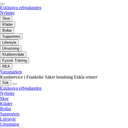
Exklusiva erbjudanden
Nyheter
Skor
Kläder
Bollar
Supporters
Lifestyle
Utrustning
Klubbområde
Fysisk Träning
REA
Varumärken
Kundservice i Frankrike
Säker betalning
Enkla returer
Sök
Exklusiva erbjudanden
Nyheter
Skor
Kläder
Bollar
Supporters
Lifestyle
Utrustning