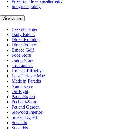
Priser och leveransalternativ
Integritetspolicy
Våra butiker
Basket-Center
Daily Bikers
Direct Running
Direct-Volley
Espace Golf
Foot-Store
Galop Store
Golf and co
House of Rugby
La sellerie de Maé
Made in Paradis
Nauti-wave
On-Fight
Padel-Expert
Pecheur-Store
Pet and Garden
Slowood Interior
Smash-Expert
Sneak'In
Sneakids