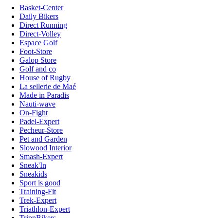
Basket-Center
Daily Bikers
Direct Running
Direct-Volley
Espace Golf
Foot-Store
Galop Store
Golf and co
House of Rugby
La sellerie de Maé
Made in Paradis
Nauti-wave
On-Fight
Padel-Expert
Pecheur-Store
Pet and Garden
Slowood Interior
Smash-Expert
Sneak'In
Sneakids
Sport is good
Training-Fit
Trek-Expert
Triathlon-Expert
TripnBikers