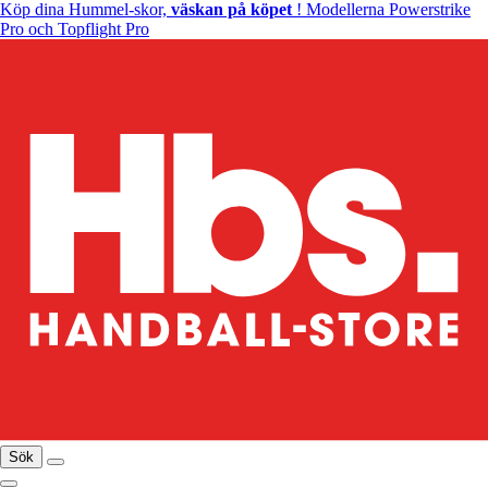
Köp dina Hummel-skor,
väskan på köpet
! Modellerna Powerstrike
Pro och Topflight Pro
Sök