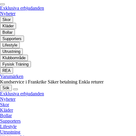
Exklusiva erbjudanden
Nyheter
Skor
Kläder
Bollar
Supporters
Lifestyle
Utrustning
Klubbområde
Fysisk Träning
REA
Varumärken
Kundservice i Frankrike
Säker betalning
Enkla returer
Sök
Exklusiva erbjudanden
Nyheter
Skor
Kläder
Bollar
Supporters
Lifestyle
Utrustning