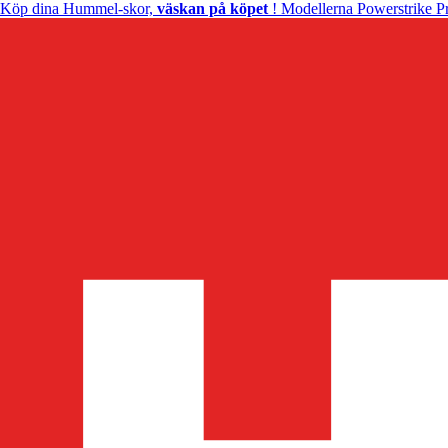
Köp dina Hummel-skor,
väskan på köpet
! Modellerna Powerstrike Pr