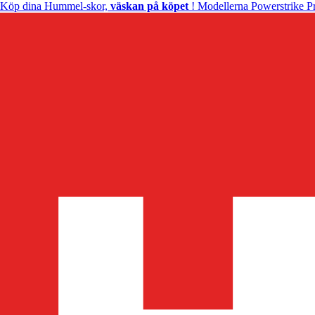
Köp dina Hummel-skor,
väskan på köpet
! Modellerna Powerstrike Pr