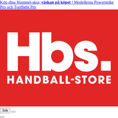
Köp dina Hummel-skor,
väskan på köpet
! Modellerna Powerstrike
Pro och Topflight Pro
Sök