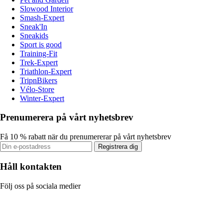
Slowood Interior
Smash-Expert
Sneak'In
Sneakids
Sport is good
Training-Fit
Trek-Expert
Triathlon-Expert
TripnBikers
Vélo-Store
Winter-Expert
Prenumerera på vårt nyhetsbrev
Få 10 % rabatt när du prenumererar på vårt nyhetsbrev
Registrera dig
Håll kontakten
Följ oss på sociala medier