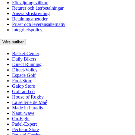
Försäljningsvillkor
Returer och återbetalningar
Ansvarsfriskrivning
Betalningsmetoder
Priser och leveransalternativ
Integritetspolicy
Våra butiker
Basket-Center
Daily Bikers
Direct Running
Direct-Volley
Espace Golf
Foot-Store
Galop Store
Golf and co
House of Rugby
La sellerie de Maé
Made in Paradis
Nauti-wave
On-Fight
Padel-Expert
Pecheur-Store
Pet and Garden