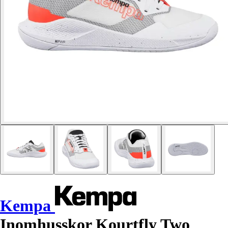
Kempa
Inomhusskor Kourtfly Two