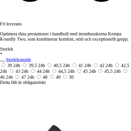
Fri leverans
Optimera dina prestationer i handboll med inomhusskorna Kempa
Kourtfly Two, som kombinerar komfort, stöd och exceptionellt grepp.
Storlek
*
Storleksguide
39
24h
39,5
24h
40,5
24h
41
24h
42
24h
42,5
24h
43
24h
44
24h
44,5
24h
45
24h
45,5
24h
46
24h
47
24h
48
49
50
Detta fält är obligatoriskt