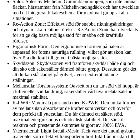
Sulor: Soles by Michelin: Gummiblandningen, som inte lämnar
fläckar, härstammar från Michelin-racingdäck och har utvecklats
med ett integrerat bikakeschema för maximalt grepp - i alla
situationer.
Re-Action Zone: Effektivt stöd för snabba riktningsändringar
och dynamiska rotationsrörelser. Re-Action Zone har utvecklats
för att ge dig bästa möjliga stöd för snabba och kraftfulla
rörelser.
Ergonomisk Form: Den ergonomiska formen på hälen är
anpassad för fotens naturliga rullning, vilket gör att skon kan
överföra din kraft till golvet i bästa möjliga skick.
Skyddszon: Skyddszonen vid framfoten skyddar både dig och
din sko och säkerställer därmed bättre grepp. Dessutom gör det
att du kan stå stadigt på golvet, även i extremt lutande
ställningar.
Mellansula: Torsionssystem: Oavsett om du tar stöd vid hopp, är
i luften eller vid landning, säkerställer vårt nya metatarsalstöd
maximal stabilitet.
K-PWR: Maximala prestanda med K-PWR. Den unika formen
av mellansulan absorberar de krafter som verkar och överför
dem perfekt till yttersulan. Du får därmed ett säkert stöd,
maximal energirespons och idealisk stabilitet. Det särskilt
reaktiva och presterande skummet är gjort av 100% EVA.
Yttermaterial: Light Breath-Mesh: Tack vare det andningsbara
materialet som effektivt transporterar bort fukt från insidan till