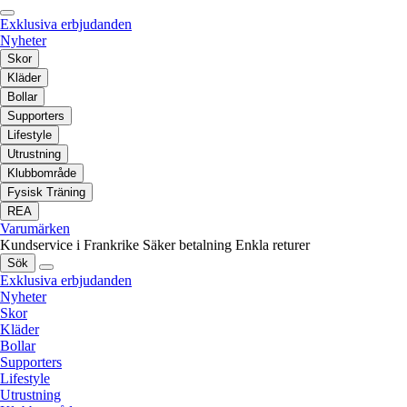
Exklusiva erbjudanden
Nyheter
Skor
Kläder
Bollar
Supporters
Lifestyle
Utrustning
Klubbområde
Fysisk Träning
REA
Varumärken
Kundservice i Frankrike
Säker betalning
Enkla returer
Sök
Exklusiva erbjudanden
Nyheter
Skor
Kläder
Bollar
Supporters
Lifestyle
Utrustning