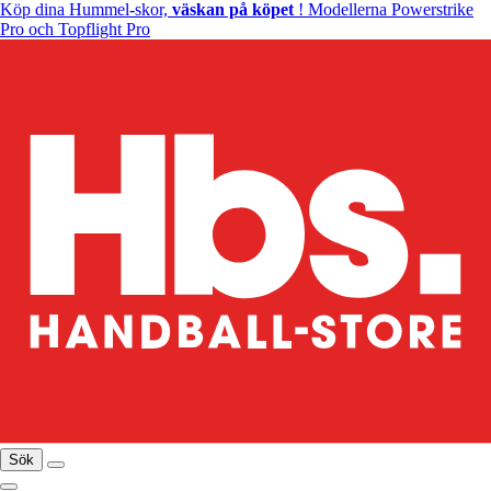
Köp dina Hummel-skor,
väskan på köpet
! Modellerna Powerstrike
Pro och Topflight Pro
Sök