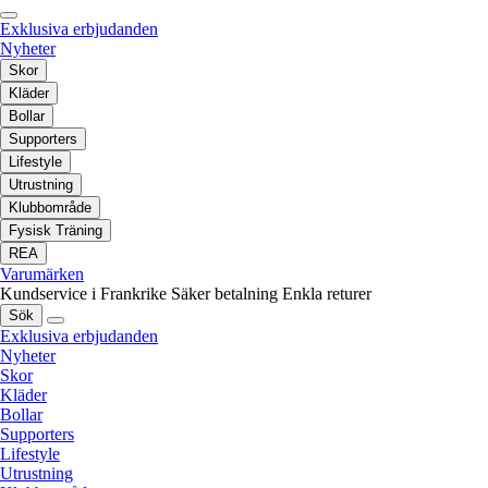
Exklusiva erbjudanden
Nyheter
Skor
Kläder
Bollar
Supporters
Lifestyle
Utrustning
Klubbområde
Fysisk Träning
REA
Varumärken
Kundservice i Frankrike
Säker betalning
Enkla returer
Sök
Exklusiva erbjudanden
Nyheter
Skor
Kläder
Bollar
Supporters
Lifestyle
Utrustning