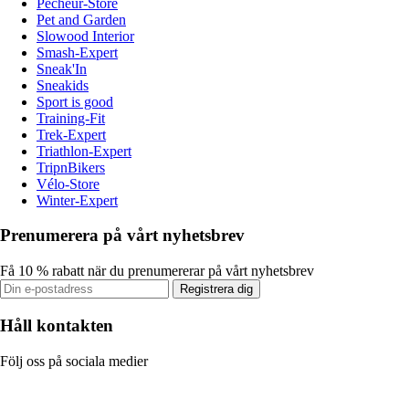
Pecheur-Store
Pet and Garden
Slowood Interior
Smash-Expert
Sneak'In
Sneakids
Sport is good
Training-Fit
Trek-Expert
Triathlon-Expert
TripnBikers
Vélo-Store
Winter-Expert
Prenumerera på vårt nyhetsbrev
Få 10 % rabatt när du prenumererar på vårt nyhetsbrev
Registrera dig
Håll kontakten
Följ oss på sociala medier