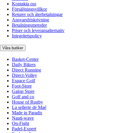
Kontakta oss
Försäljningsvillkor
Returer och återbetalningar
Ansvarsfriskrivning
Betalningsmetoder
Priser och leveransalternativ
Integritetspolicy
Våra butiker
Basket-Center
Daily Bikers
Direct Running
Direct-Volley
Espace Golf
Foot-Store
Galop Store
Golf and co
House of Rugby
La sellerie de Maé
Made in Paradis
Nauti-wave
On-Fight
Padel-Expert