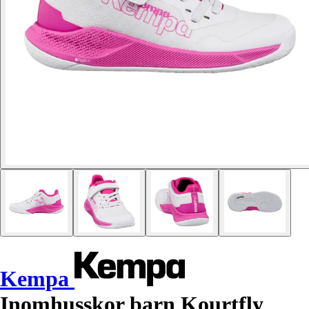
Kempa
Inomhusskor barn Kourtfly