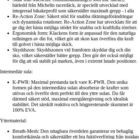
härledd från Michelin racerdäck, är speciellt utvecklad med
integrerad bikakeprofil som säkerställer maximalt grepp - i alla
Re-Action Zone: Säkert stöd för snabba riktningsförändringar
och dynamiska rotationer. Re-Action Zone har utvecklats för att
ge dig det bästa möjliga stödet för snabba och kraftfulla rörelser.
Ergonomisk form: Klackens form är anpassad för den naturliga
rullningen av din fot, vilket gör att skon kan överföra din kraft
till golvet i bästa möjliga skick.
Skyddszon: Skyddszonen vid framfoten skyddar dig och din
sko, vilket säkerställer bättre grepp. Den gör det också möjligt
för dig att stå stabilt på marken, även i extremt lutade positioner.
Intermediär sula:
K-PWR: Maximal prestanda tack vare K-PWR. Den unika
formen på den intermediära sulan absorberar de krafter som
utövas och överför dem perfekt till den yttre sulan. Du får
därmed säkert stöd, maximal energiåtergivning och idealisk
stabilitet. Det särskilt reaktiva och högpresterande skummet är
100% EVA.
Yttermaterial:
Breath-Mesh: Den uttagbara överdelen garanterar en behaglig
komfortkänsla och säkerställer ett bra fuktöverföring från insidan