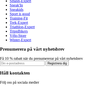
Smash-Expert
Sneak'In
Sneakids
Sport is good
Training-Fit
Trek-Expert
Triathlon-Expert
TripnBikers
Vélo-Store
Winter-Expert
Prenumerera på vårt nyhetsbrev
Få 10 % rabatt när du prenumererar på vårt nyhetsbrev
Registrera dig
Håll kontakten
Följ oss på sociala medier