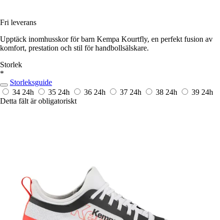
Fri leverans
Upptäck inomhusskor för barn Kempa Kourtfly, en perfekt fusion av
komfort, prestation och stil för handbollsälskare.
Storlek
*
Storleksguide
34
24h
35
24h
36
24h
37
24h
38
24h
39
24h
Detta fält är obligatoriskt