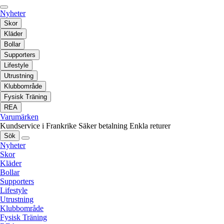
Nyheter
Skor
Kläder
Bollar
Supporters
Lifestyle
Utrustning
Klubbområde
Fysisk Träning
REA
Varumärken
Kundservice i Frankrike
Säker betalning
Enkla returer
Sök
Nyheter
Skor
Kläder
Bollar
Supporters
Lifestyle
Utrustning
Klubbområde
Fysisk Träning