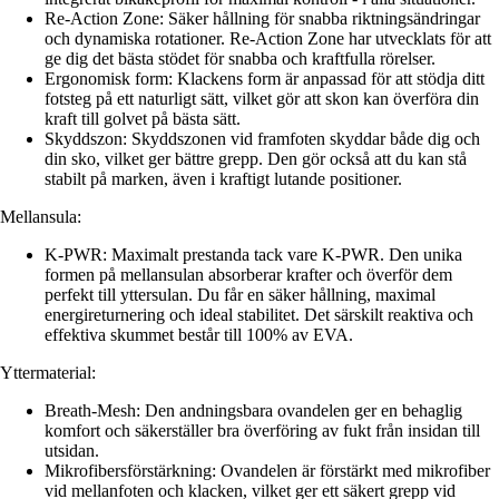
Re-Action Zone: Säker hållning för snabba riktningsändringar
och dynamiska rotationer. Re-Action Zone har utvecklats för att
ge dig det bästa stödet för snabba och kraftfulla rörelser.
Ergonomisk form: Klackens form är anpassad för att stödja ditt
fotsteg på ett naturligt sätt, vilket gör att skon kan överföra din
kraft till golvet på bästa sätt.
Skyddszon: Skyddszonen vid framfoten skyddar både dig och
din sko, vilket ger bättre grepp. Den gör också att du kan stå
stabilt på marken, även i kraftigt lutande positioner.
Mellansula:
K-PWR: Maximalt prestanda tack vare K-PWR. Den unika
formen på mellansulan absorberar krafter och överför dem
perfekt till yttersulan. Du får en säker hållning, maximal
energireturnering och ideal stabilitet. Det särskilt reaktiva och
effektiva skummet består till 100% av EVA.
Yttermaterial:
Breath-Mesh: Den andningsbara ovandelen ger en behaglig
komfort och säkerställer bra överföring av fukt från insidan till
utsidan.
Mikrofibersförstärkning: Ovandelen är förstärkt med mikrofiber
vid mellanfoten och klacken, vilket ger ett säkert grepp vid