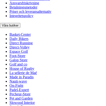
Ansvarsfriskrivning
Betalningsmetoder
Priser och leveransalternativ
Integritetspolicy
Våra butiker
Basket-Center
Daily Bikers
Direct Running
Direct-Volley
Espace Golf
Foot-Store
Galop Store
Golf and co
House of Rugby
La sellerie de Maé
Made in Paradis
Nauti-wave
On-Fight
Padel-Expert
Pecheur-Store
Pet and Garden
Slowood Interior