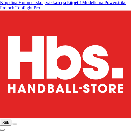
Köp dina Hummel-skor,
väskan på köpet
! Modellerna Powerstrike
Pro och Topflight Pro
Sök