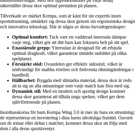
handbollstävlingar. Med stor uppmärksamhet på varje detalj
säkerställer dessa skor optimal prestation på planen.
Tillverkade av märket Kempa, som är känt för sin expertis inom
sportutrustning, utmärker sig dessa skor genom sin ergonomiska design
och innovativa teknologi. Här är några av deras huvudegenskaper:
Optimal komfort:
Tack vare en vadderad innersula dämpas
varje steg, vilket gör att ditt barn kan fokusera helt på sitt spel.
Enastående grepp:
Yttersulan är designad för att erbjuda
optimal dragkraft, vilket garanterar utmärkt stabilitet på olika
spelplaner.
Förstärkt stöd:
Ovandelen ger effektiv sidostöd, vilket är
nödvändigt för snabba rörelser och frekventa riktningändringar i
handboll.
Hållbarhet:
Byggda med slitstarka material, dessa skor är redo
att ta sig an alla utmaningar som varje match kan föra med sig.
Dynamisk stil:
Med en modern och sportig design kommer
dessa skor garanterat att tilltala unga spelare, vilket ger dem
självförtroende på planen.
Inomhusskorna för barn Kempa Wing 3.0 är mer än bara en utrustning;
de representerar en investering i dina barns idrottsliga framtid. Oavsett
om de tränar eller deltar i matcher, kommer dessa skor att följa med
dem i alla deras sportäventyr.