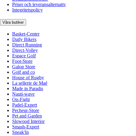
Priser och leveransalternativ
Integritetspolicy
Våra butiker
Basket-Center
Daily Bikers
Direct Running
Direct-Volley
Espace Golf
Foot-Store
Galop Store
Golf and co
House of Rugby
La sellerie de Maé
Made in Paradis
Nauti-wave
On-Fight
Padel-Expert
Pecheur-Store
Pet and Garden
Slowood Interior
Smash-Expert
Sneak'In