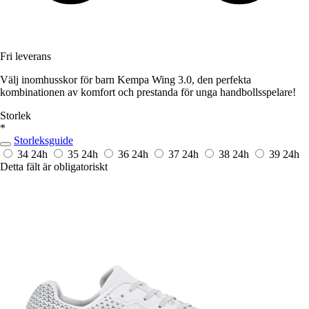
Fri leverans
Välj inomhusskor för barn Kempa Wing 3.0, den perfekta
kombinationen av komfort och prestanda för unga handbollsspelare!
Storlek
*
Storleksguide
34
24h
35
24h
36
24h
37
24h
38
24h
39
24h
Detta fält är obligatoriskt