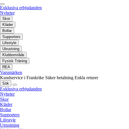
Exklusiva erbjudanden
Nyheter
Skor
Kläder
Bollar
Supporters
Lifestyle
Utrustning
Klubbområde
Fysisk Träning
REA
Varumärken
Kundservice i Frankrike
Säker betalning
Enkla returer
Sök
Exklusiva erbjudanden
Nyheter
Skor
Kläder
Bollar
Supporters
Lifestyle
Utrustning