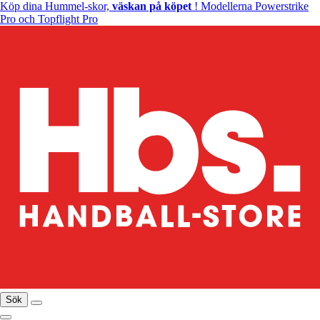
Köp dina Hummel-skor,
väskan på köpet
! Modellerna Powerstrike
Pro och Topflight Pro
Sök