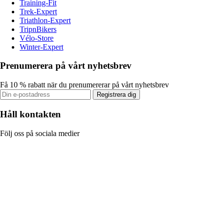
Training-Fit
Trek-Expert
Triathlon-Expert
TripnBikers
Vélo-Store
Winter-Expert
Prenumerera på vårt nyhetsbrev
Få 10 % rabatt när du prenumererar på vårt nyhetsbrev
Registrera dig
Håll kontakten
Följ oss på sociala medier