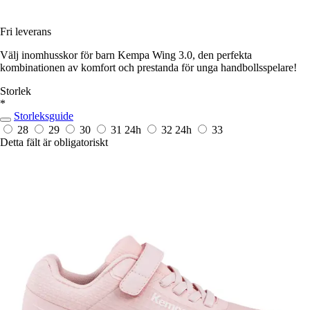
Fri leverans
Välj inomhusskor för barn Kempa Wing 3.0, den perfekta
kombinationen av komfort och prestanda för unga handbollsspelare!
Storlek
*
Storleksguide
28
29
30
31
24h
32
24h
33
Detta fält är obligatoriskt