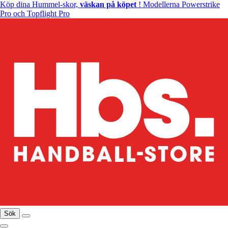
Köp dina Hummel-skor,
väskan på köpet
! Modellerna Powerstrike
Pro och Topflight Pro
Sök