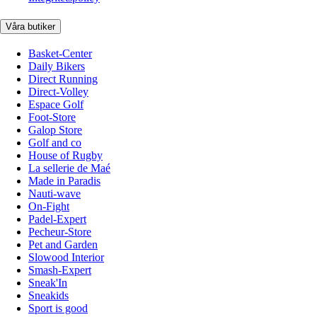
Våra butiker
Basket-Center
Daily Bikers
Direct Running
Direct-Volley
Espace Golf
Foot-Store
Galop Store
Golf and co
House of Rugby
La sellerie de Maé
Made in Paradis
Nauti-wave
On-Fight
Padel-Expert
Pecheur-Store
Pet and Garden
Slowood Interior
Smash-Expert
Sneak'In
Sneakids
Sport is good