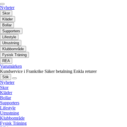
Nyheter
Skor
Kläder
Bollar
Supporters
Lifestyle
Utrustning
Klubbområde
Fysisk Träning
REA
Varumärken
Kundservice i Frankrike
Säker betalning
Enkla returer
Sök
Nyheter
Skor
Kläder
Bollar
Supporters
Lifestyle
Utrustning
Klubbområde
Fysisk Träning