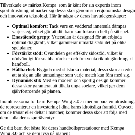
Tillverkade av märket Kempa, som är känt för sin expertis inom
sportutrustning, utmärker sig dessa skor genom sin ergonomiska design
och innovativa teknologi. Här är några av deras huvudegenskaper:
Optimal komfort:
Tack vare en vadderad innersula dämpas
varje steg, vilket gör att ditt barn kan fokusera helt på sitt spel.
Enastående grepp:
Yttersulan är designad för att erbjuda
optimal dragkraft, vilket garanterar utmärkt stabilitet på olika
spelplaner.
Förstärkt stöd:
Ovandelen ger effektiv sidostöd, vilket är
nödvändigt för snabba rörelser och frekventa riktningändringar i
handboll.
Hållbarhet:
Byggda med slitstarka material, dessa skor är redo
att ta sig an alla utmaningar som varje match kan föra med sig.
Dynamisk stil:
Med en modern och sportig design kommer
dessa skor garanterat att tilltala unga spelare, vilket ger dem
självförtroende på planen.
Inomhusskorna för barn Kempa Wing 3.0 är mer än bara en utrustning;
de representerar en investering i dina barns idrottsliga framtid. Oavsett
om de tränar eller deltar i matcher, kommer dessa skor att följa med
dem i alla deras sportäventyr.
Ge ditt barn det bästa för deras handbollsprestationer med Kempa
Wing 3.0 och se dem lysa på planen!