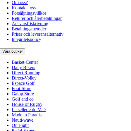
Om oss?
Kontakta oss
Försäljningsvillkor
Returer och återbetalningar
Ansvarsfriskrivning
Betalningsmetoder
Priser och leveransalternativ
Integritetspolicy
Våra butiker
Basket-Center
Daily Bikers
Direct Running
Direct-Volley
Espace Golf
Foot-Store
Galop Store
Golf and co
House of Rugby
La sellerie de Maé
Made in Paradis
Nauti-wave
On-Fight
Padel-Expert