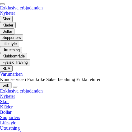
Exklusiva erbjudanden
Nyheter
Skor
Kläder
Bollar
Supporters
Lifestyle
Utrustning
Klubbområde
Fysisk Träning
REA
Varumärken
Kundservice i Frankrike
Säker betalning
Enkla returer
Sök
Exklusiva erbjudanden
Nyheter
Skor
Kläder
Bollar
Supporters
Lifestyle
Utrustning