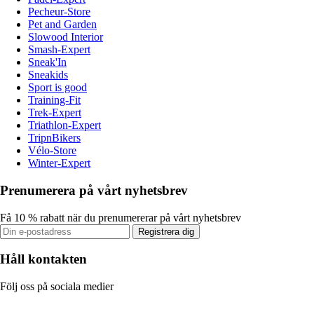
Pecheur-Store
Pet and Garden
Slowood Interior
Smash-Expert
Sneak'In
Sneakids
Sport is good
Training-Fit
Trek-Expert
Triathlon-Expert
TripnBikers
Vélo-Store
Winter-Expert
Prenumerera på vårt nyhetsbrev
Få 10 % rabatt när du prenumererar på vårt nyhetsbrev
Registrera dig
Håll kontakten
Följ oss på sociala medier