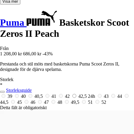
Visa mer
Puma
Basketskor Scoot
Zeros II Peach
Från
1 208,00 kr
686,00 kr
-43%
Prestanda och stil möts med basketskorna Puma Scoot Zeros II,
designade för de djärva spelarna.
Storlek
*
Storleksguide
39
40
40,5
41
42
42,5
24h
43
44
44,5
45
46
47
48
49,5
51
52
Detta fält är obligatoriskt