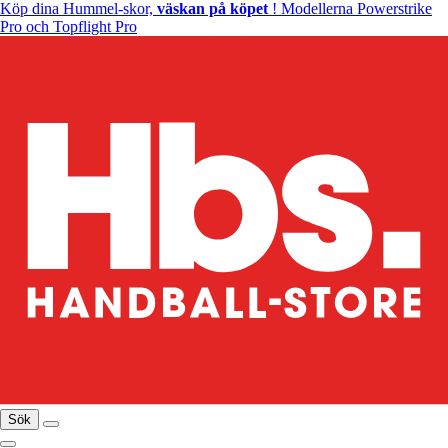
Köp dina Hummel-skor,
väskan på köpet
! Modellerna Powerstrike
Pro och Topflight Pro
Sök