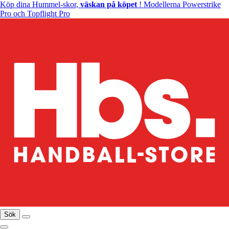
Köp dina Hummel-skor,
väskan på köpet
! Modellerna Powerstrike
Pro och Topflight Pro
Sök