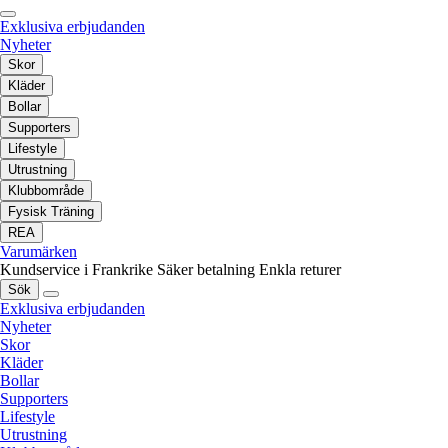
Exklusiva erbjudanden
Nyheter
Skor
Kläder
Bollar
Supporters
Lifestyle
Utrustning
Klubbområde
Fysisk Träning
REA
Varumärken
Kundservice i Frankrike
Säker betalning
Enkla returer
Sök
Exklusiva erbjudanden
Nyheter
Skor
Kläder
Bollar
Supporters
Lifestyle
Utrustning