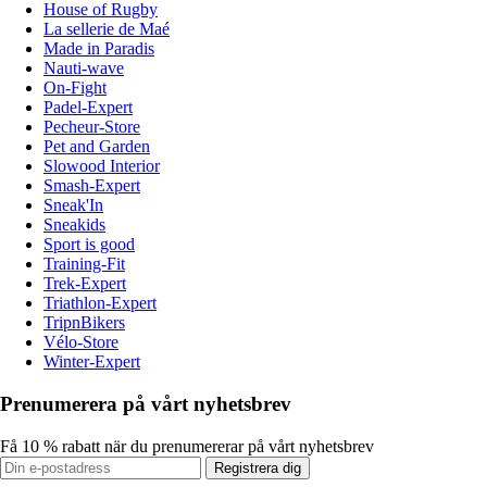
House of Rugby
La sellerie de Maé
Made in Paradis
Nauti-wave
On-Fight
Padel-Expert
Pecheur-Store
Pet and Garden
Slowood Interior
Smash-Expert
Sneak'In
Sneakids
Sport is good
Training-Fit
Trek-Expert
Triathlon-Expert
TripnBikers
Vélo-Store
Winter-Expert
Prenumerera på vårt nyhetsbrev
Få 10 % rabatt när du prenumererar på vårt nyhetsbrev
Registrera dig