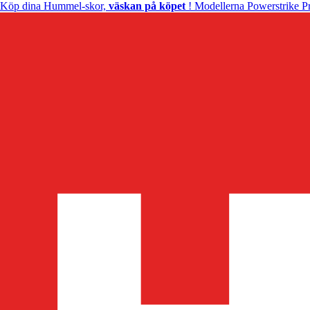
Köp dina Hummel-skor,
väskan på köpet
! Modellerna Powerstrike Pr