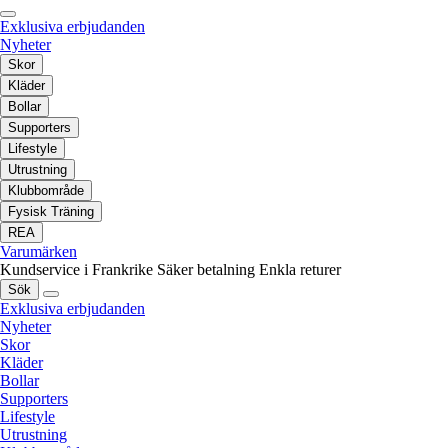
Exklusiva erbjudanden
Nyheter
Skor
Kläder
Bollar
Supporters
Lifestyle
Utrustning
Klubbområde
Fysisk Träning
REA
Varumärken
Kundservice i Frankrike
Säker betalning
Enkla returer
Sök
Exklusiva erbjudanden
Nyheter
Skor
Kläder
Bollar
Supporters
Lifestyle
Utrustning