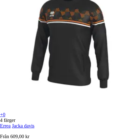
+0
4 färger
Errea
Jacka davis
Från
609,00 kr