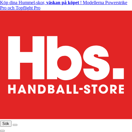
Köp dina Hummel-skor,
väskan på köpet
! Modellerna Powerstrike
Pro och Topflight Pro
Sök