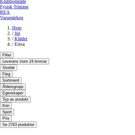
Klubbområde
Fysisk Träning
REA
Varumärken
Hem
/
Jul
/
Kläder
/
Errea
Filter
Leverans inom 24 timmar
Storlek
Färg
Sortiment
Åldersgrupp
Egenskaper
Typ av produkt
Kön
Sport
Pris
Se 2763 produkter