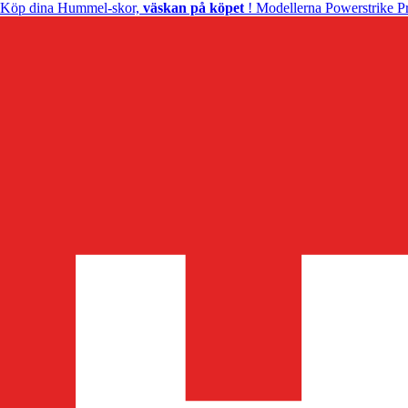
Köp dina Hummel-skor,
väskan på köpet
! Modellerna Powerstrike Pr