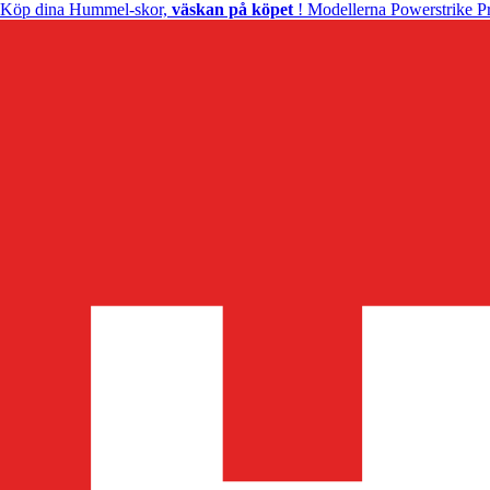
Köp dina Hummel-skor,
väskan på köpet
! Modellerna Powerstrike Pr