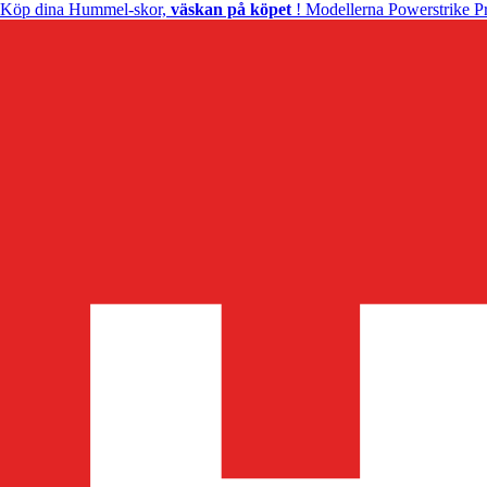
Köp dina Hummel-skor,
väskan på köpet
! Modellerna Powerstrike Pr