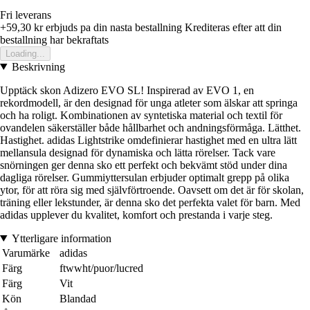
Fri leverans
+59,30 kr
erbjuds pa din nasta bestallning
Krediteras efter att din
bestallning har bekraftats
Loading...
Beskrivning
Upptäck skon Adizero EVO SL! Inspirerad av EVO 1, en
rekordmodell, är den designad för unga atleter som älskar att springa
och ha roligt. Kombinationen av syntetiska material och textil för
ovandelen säkerställer både hållbarhet och andningsförmåga. Lätthet.
Hastighet. adidas Lightstrike omdefinierar hastighet med en ultra lätt
mellansula designad för dynamiska och lätta rörelser. Tack vare
snörningen ger denna sko ett perfekt och bekvämt stöd under dina
dagliga rörelser. Gummiyttersulan erbjuder optimalt grepp på olika
ytor, för att röra sig med självförtroende. Oavsett om det är för skolan,
träning eller lekstunder, är denna sko det perfekta valet för barn. Med
adidas upplever du kvalitet, komfort och prestanda i varje steg.
Ytterligare information
Varumärke
adidas
Färg
ftwwht/puor/lucred
Färg
Vit
Kön
Blandad