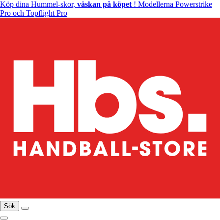
Köp dina Hummel-skor,
väskan på köpet
! Modellerna Powerstrike
Pro och Topflight Pro
Sök