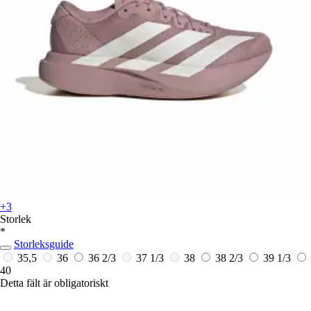
+3
Storlek
*
Storleksguide
35,5
36
36 2/3
37 1/3
38
38 2/3
39 1/3
40
Detta fält är obligatoriskt