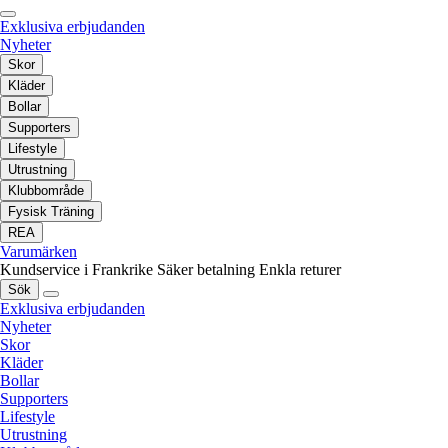
Exklusiva erbjudanden
Nyheter
Skor
Kläder
Bollar
Supporters
Lifestyle
Utrustning
Klubbområde
Fysisk Träning
REA
Varumärken
Kundservice i Frankrike
Säker betalning
Enkla returer
Sök
Exklusiva erbjudanden
Nyheter
Skor
Kläder
Bollar
Supporters
Lifestyle
Utrustning