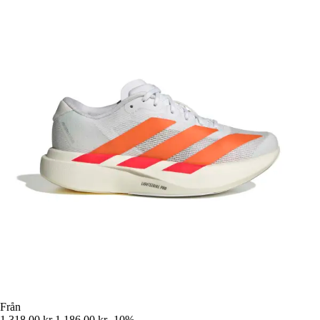
Från
1 318,00 kr
1 186,00 kr
-10%