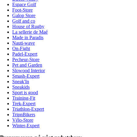
Espace Golf
Foot-Store
Galop Store
Golf and co
House of Rugby
La sellerie de Maé
Made in Paradis
Nauti-wave
On-Fight
Padel-Expert
Pecheur-Store
Pet and Garden
Slowood Interior
Smash-Expert
Sneak'In
Sneakids
Sport is good
Training-Fit
Trek-Expert
Triathlon-Expert
TripnBikers
Vélo-Store
Winter-Expert