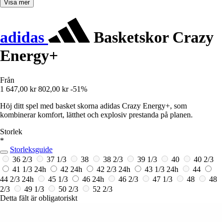
Visa mer
adidas
Basketskor Crazy
Energy+
Från
1 647,00 kr
802,00 kr
-51%
Höj ditt spel med basket skorna adidas Crazy Energy+, som
kombinerar komfort, lätthet och explosiv prestanda på planen.
Storlek
*
Storleksguide
36 2/3
37 1/3
38
38 2/3
39 1/3
40
40 2/3
41 1/3
24h
42
24h
42 2/3
24h
43 1/3
24h
44
44 2/3
24h
45 1/3
46
24h
46 2/3
47 1/3
48
48
2/3
49 1/3
50 2/3
52 2/3
Detta fält är obligatoriskt