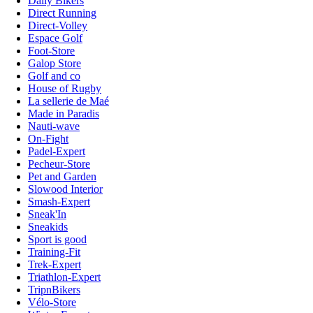
Daily Bikers
Direct Running
Direct-Volley
Espace Golf
Foot-Store
Galop Store
Golf and co
House of Rugby
La sellerie de Maé
Made in Paradis
Nauti-wave
On-Fight
Padel-Expert
Pecheur-Store
Pet and Garden
Slowood Interior
Smash-Expert
Sneak'In
Sneakids
Sport is good
Training-Fit
Trek-Expert
Triathlon-Expert
TripnBikers
Vélo-Store