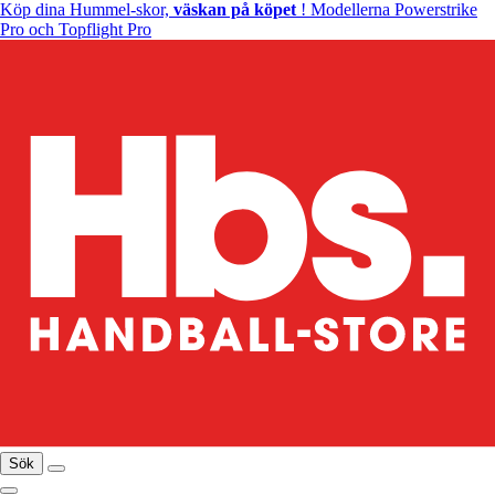
Köp dina Hummel-skor,
väskan på köpet
! Modellerna Powerstrike
Pro och Topflight Pro
Sök