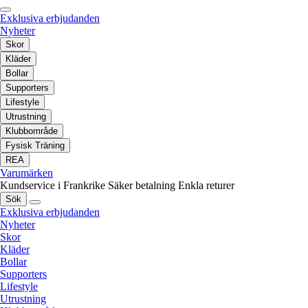
Exklusiva erbjudanden
Nyheter
Skor
Kläder
Bollar
Supporters
Lifestyle
Utrustning
Klubbområde
Fysisk Träning
REA
Varumärken
Kundservice i Frankrike
Säker betalning
Enkla returer
Sök
Exklusiva erbjudanden
Nyheter
Skor
Kläder
Bollar
Supporters
Lifestyle
Utrustning