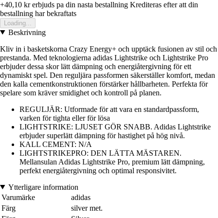
+40,10 kr
erbjuds pa din nasta bestallning
Krediteras efter att din
bestallning har bekraftats
Loading...
Beskrivning
Kliv in i basketskorna Crazy Energy+ och upptäck fusionen av stil och
prestanda. Med teknologierna adidas Lightstrike och Lightstrike Pro
erbjuder dessa skor lätt dämpning och energiåtergivning för ett
dynamiskt spel. Den reguljära passformen säkerställer komfort, medan
den kalla cementkonstruktionen förstärker hållbarheten. Perfekta för
spelare som kräver smidighet och kontroll på planen.
REGULJÄR: Utformade för att vara en standardpassform,
varken för tighta eller för lösa
LIGHTSTRIKE: LJUSET GÖR SNABB. Adidas Lightstrike
erbjuder superlätt dämpning för hastighet på hög nivå.
KALL CEMENT: N/A
LIGHTSTRIKEPRO: DEN LÄTTA MÄSTAREN.
Mellansulan Adidas Lightstrike Pro, premium lätt dämpning,
perfekt energiåtergivning och optimal responsivitet.
Ytterligare information
Varumärke
adidas
Färg
silver met.