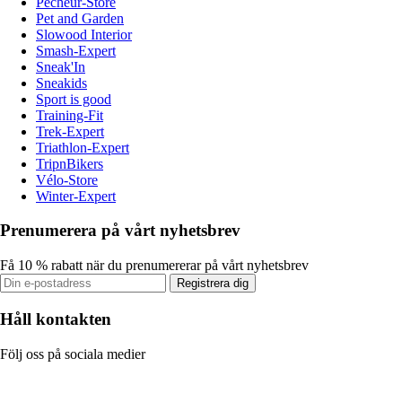
Pecheur-Store
Pet and Garden
Slowood Interior
Smash-Expert
Sneak'In
Sneakids
Sport is good
Training-Fit
Trek-Expert
Triathlon-Expert
TripnBikers
Vélo-Store
Winter-Expert
Prenumerera på vårt nyhetsbrev
Få 10 % rabatt när du prenumererar på vårt nyhetsbrev
Registrera dig
Håll kontakten
Följ oss på sociala medier