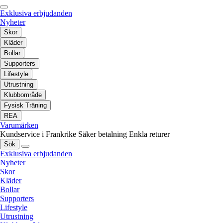
Exklusiva erbjudanden
Nyheter
Skor
Kläder
Bollar
Supporters
Lifestyle
Utrustning
Klubbområde
Fysisk Träning
REA
Varumärken
Kundservice i Frankrike
Säker betalning
Enkla returer
Sök
Exklusiva erbjudanden
Nyheter
Skor
Kläder
Bollar
Supporters
Lifestyle
Utrustning