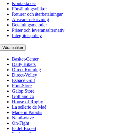
Kontakta oss
Försäljningsvillkor
Returer och återbetalningar
Ansvarsfriskrivning
Betalningsmetoder
Priser och leveransalternativ
Integritetspolicy
Våra butiker
Basket-Center
Daily Bikers
Direct Running
Direct-Volley
Espace Golf
Foot-Store
Galop Store
Golf and co
House of Rugby
La sellerie de Maé
Made in Paradis
Nauti-wave
On-Fight
Padel-Expert