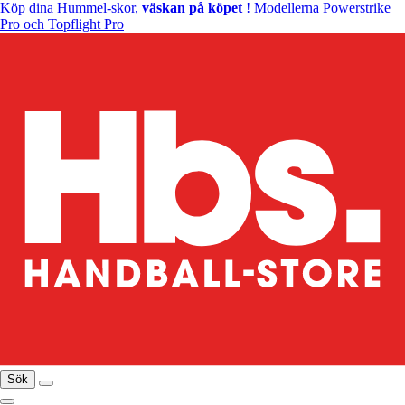
Köp dina Hummel-skor,
väskan på köpet
! Modellerna Powerstrike
Pro och Topflight Pro
Sök