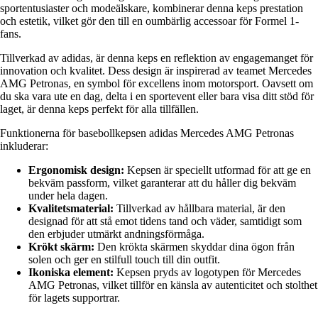
sportentusiaster och modeälskare, kombinerar denna keps prestation
och estetik, vilket gör den till en oumbärlig accessoar för Formel 1-
fans.
Tillverkad av adidas, är denna keps en reflektion av engagemanget för
innovation och kvalitet. Dess design är inspirerad av teamet Mercedes
AMG Petronas, en symbol för excellens inom motorsport. Oavsett om
du ska vara ute en dag, delta i en sportevent eller bara visa ditt stöd för
laget, är denna keps perfekt för alla tillfällen.
Funktionerna för basebollkepsen adidas Mercedes AMG Petronas
inkluderar:
Ergonomisk design:
Kepsen är speciellt utformad för att ge en
bekväm passform, vilket garanterar att du håller dig bekväm
under hela dagen.
Kvalitetsmaterial:
Tillverkad av hållbara material, är den
designad för att stå emot tidens tand och väder, samtidigt som
den erbjuder utmärkt andningsförmåga.
Krökt skärm:
Den krökta skärmen skyddar dina ögon från
solen och ger en stilfull touch till din outfit.
Ikoniska element:
Kepsen pryds av logotypen för Mercedes
AMG Petronas, vilket tillför en känsla av autenticitet och stolthet
för lagets supportrar.