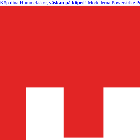
Köp dina Hummel-skor,
väskan på köpet
! Modellerna Powerstrike Pr