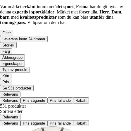
Varumärket
erkänt
inom området
sport
,
Erima
har dragit nytta av
denna
expertis
i
sportkläder
. Märket met förser alla,
Herr
,
Dam
,
barn
med
kvalitetsprodukter
som du kan bära
utanför
dina
träningspass
. Vi tipsar om dem här.
Filter
Leverans inom 24 timmar
Storlek
Färg
Åldersgrupp
Egenskaper
Typ av produkt
Kön
Pris
Se 531 produkter
Relevans
Relevans
Pris stigande
Pris fallande
Rabatt
531 produkter
Sortera efter
Relevans
Relevans
Pris stigande
Pris fallande
Rabatt