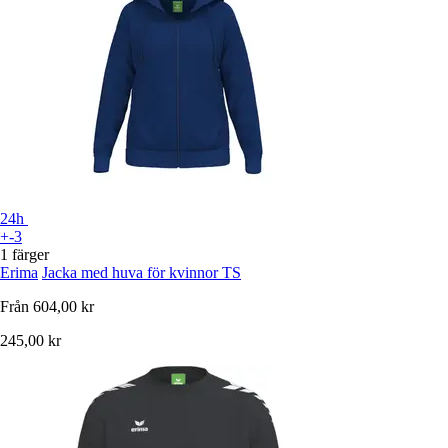
24h
+-3
1 färger
Erima
Jacka med huva för kvinnor TS
Från
604,00 kr
245,00 kr