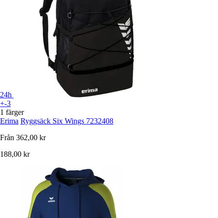
24h
+-3
1 färger
Erima
Ryggsäck Six Wings 7232408
Från
362,00 kr
188,00 kr