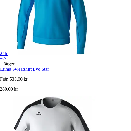
24h
+-3
1 färger
Erima
Sweatshirt Evo Star
Från
538,00 kr
280,00 kr