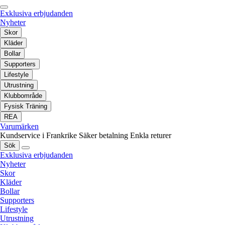
Exklusiva erbjudanden
Nyheter
Skor
Kläder
Bollar
Supporters
Lifestyle
Utrustning
Klubbområde
Fysisk Träning
REA
Varumärken
Kundservice i Frankrike
Säker betalning
Enkla returer
Sök
Exklusiva erbjudanden
Nyheter
Skor
Kläder
Bollar
Supporters
Lifestyle
Utrustning