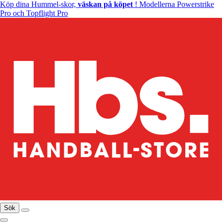
Köp dina Hummel-skor,
väskan på köpet
! Modellerna Powerstrike
Pro och Topflight Pro
Sök