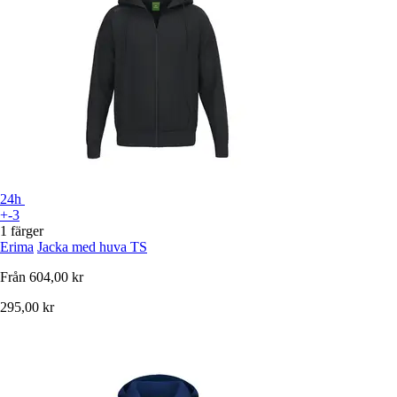
24h
+-3
1 färger
Erima
Jacka med huva TS
Från
604,00 kr
295,00 kr