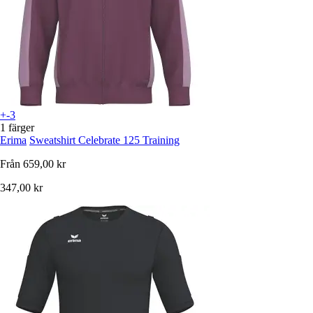
+-3
1 färger
Erima
Sweatshirt Celebrate 125 Training
Från
659,00 kr
347,00 kr