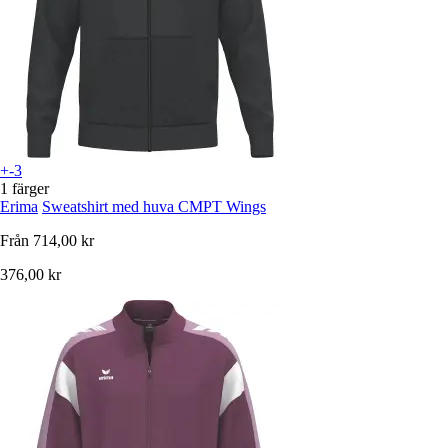
+-3
1 färger
Erima
Sweatshirt med huva CMPT Wings
Från
714,00 kr
376,00 kr