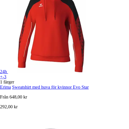
24h
+-3
1 färger
Erima
Sweatshirt med huva för kvinnor Evo Star
Från
648,00 kr
292,00 kr