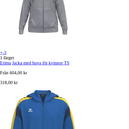
+-3
1 färger
Erima
Jacka med huva för kvinnor TS
Från
604,00 kr
318,00 kr