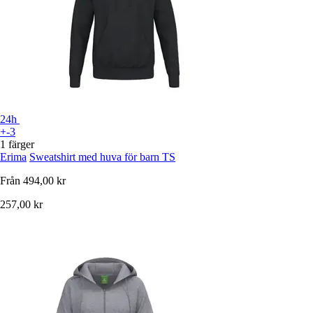
24h
+-3
1 färger
Erima
Sweatshirt med huva för barn TS
Från
494,00 kr
257,00 kr