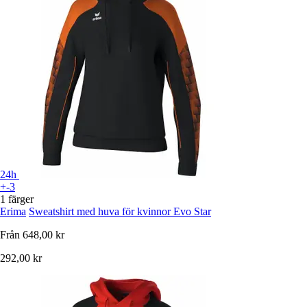
24h
+-3
1 färger
Erima
Sweatshirt med huva för kvinnor Evo Star
Från
648,00 kr
292,00 kr