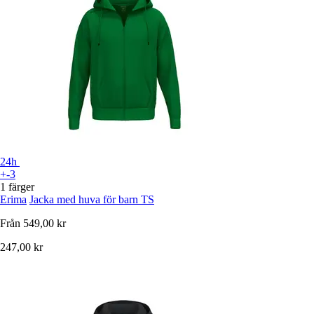
24h
+-3
1 färger
Erima
Jacka med huva för barn TS
Från
549,00 kr
247,00 kr