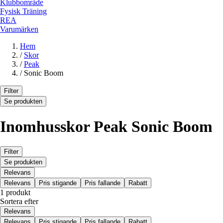
Klubbområde
Fysisk Träning
REA
Varumärken
Hem
/
Skor
/
Peak
/
Sonic Boom
Filter
Se produkten
Inomhusskor Peak Sonic Boom
Filter
Se produkten
Relevans
Relevans
Pris stigande
Pris fallande
Rabatt
1 produkt
Sortera efter
Relevans
Relevans
Pris stigande
Pris fallande
Rabatt