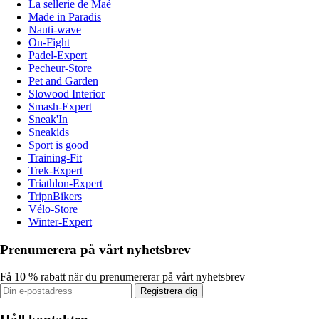
La sellerie de Maé
Made in Paradis
Nauti-wave
On-Fight
Padel-Expert
Pecheur-Store
Pet and Garden
Slowood Interior
Smash-Expert
Sneak'In
Sneakids
Sport is good
Training-Fit
Trek-Expert
Triathlon-Expert
TripnBikers
Vélo-Store
Winter-Expert
Prenumerera på vårt nyhetsbrev
Få 10 % rabatt när du prenumererar på vårt nyhetsbrev
Registrera dig