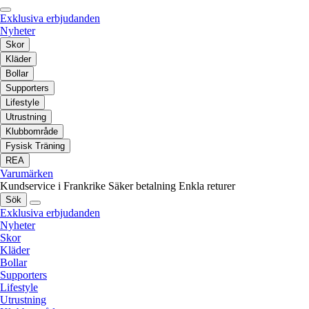
Exklusiva erbjudanden
Nyheter
Skor
Kläder
Bollar
Supporters
Lifestyle
Utrustning
Klubbområde
Fysisk Träning
REA
Varumärken
Kundservice i Frankrike
Säker betalning
Enkla returer
Sök
Exklusiva erbjudanden
Nyheter
Skor
Kläder
Bollar
Supporters
Lifestyle
Utrustning