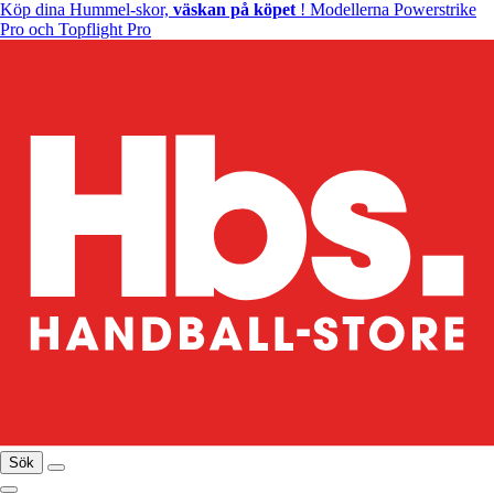
Köp dina Hummel-skor,
väskan på köpet
! Modellerna Powerstrike
Pro och Topflight Pro
Sök