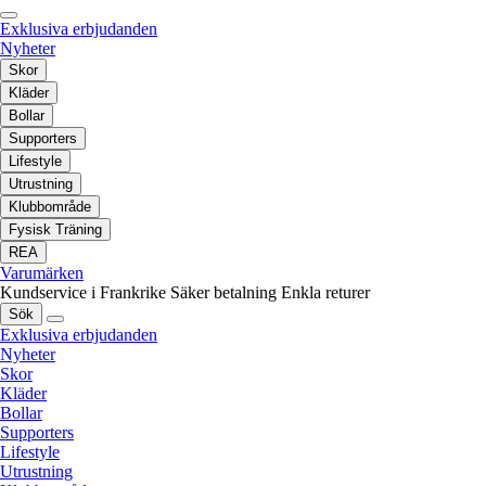
Exklusiva erbjudanden
Nyheter
Skor
Kläder
Bollar
Supporters
Lifestyle
Utrustning
Klubbområde
Fysisk Träning
REA
Varumärken
Kundservice i Frankrike
Säker betalning
Enkla returer
Sök
Exklusiva erbjudanden
Nyheter
Skor
Kläder
Bollar
Supporters
Lifestyle
Utrustning