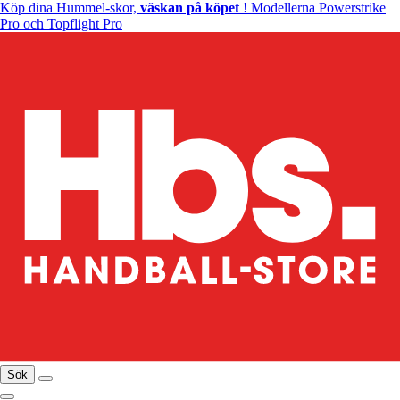
Köp dina Hummel-skor,
väskan på köpet
! Modellerna Powerstrike
Pro och Topflight Pro
Sök