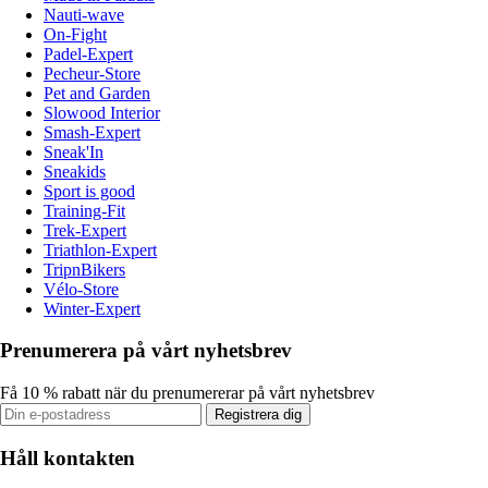
Nauti-wave
On-Fight
Padel-Expert
Pecheur-Store
Pet and Garden
Slowood Interior
Smash-Expert
Sneak'In
Sneakids
Sport is good
Training-Fit
Trek-Expert
Triathlon-Expert
TripnBikers
Vélo-Store
Winter-Expert
Prenumerera på vårt nyhetsbrev
Få 10 % rabatt när du prenumererar på vårt nyhetsbrev
Registrera dig
Håll kontakten