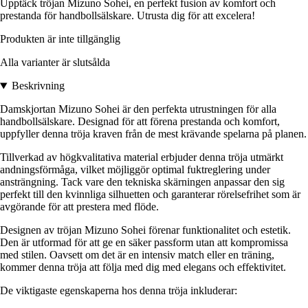
Upptäck tröjan Mizuno Sohei, en perfekt fusion av komfort och
prestanda för handbollsälskare. Utrusta dig för att excelera!
Produkten är inte tillgänglig
Alla varianter är slutsålda
Beskrivning
Damskjortan Mizuno Sohei är den perfekta utrustningen för alla
handbollsälskare. Designad för att förena prestanda och komfort,
uppfyller denna tröja kraven från de mest krävande spelarna på planen.
Tillverkad av högkvalitativa material erbjuder denna tröja utmärkt
andningsförmåga, vilket möjliggör optimal fuktreglering under
ansträngning. Tack vare den tekniska skärningen anpassar den sig
perfekt till den kvinnliga silhuetten och garanterar rörelsefrihet som är
avgörande för att prestera med flöde.
Designen av tröjan Mizuno Sohei förenar funktionalitet och estetik.
Den är utformad för att ge en säker passform utan att kompromissa
med stilen. Oavsett om det är en intensiv match eller en träning,
kommer denna tröja att följa med dig med elegans och effektivitet.
De viktigaste egenskaperna hos denna tröja inkluderar: