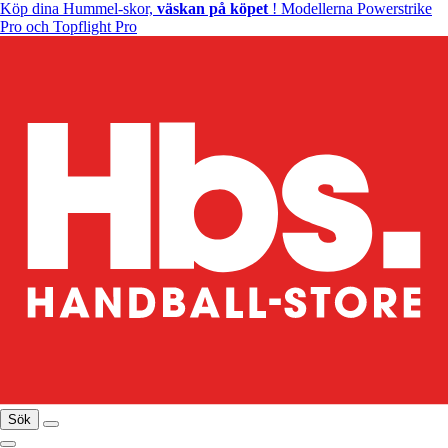
Köp dina Hummel-skor,
väskan på köpet
! Modellerna Powerstrike
Pro och Topflight Pro
Sök