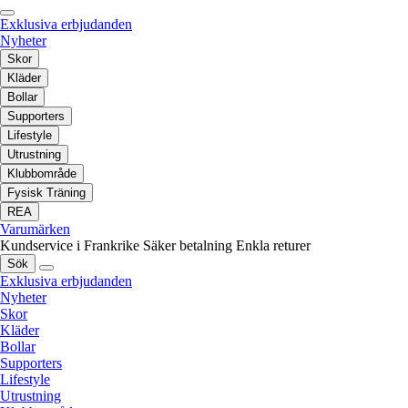
Exklusiva erbjudanden
Nyheter
Skor
Kläder
Bollar
Supporters
Lifestyle
Utrustning
Klubbområde
Fysisk Träning
REA
Varumärken
Kundservice i Frankrike
Säker betalning
Enkla returer
Sök
Exklusiva erbjudanden
Nyheter
Skor
Kläder
Bollar
Supporters
Lifestyle
Utrustning