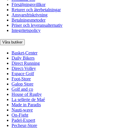
Försäljningsvillkor
Returer och återbetalningar
Ansvarsfriskrivning
Betalningsmetoder
Priser och leveransalternativ
Integritetspolicy
Våra butiker
Basket-Center
Daily Bikers
Direct Running
Direct-Volley
Espace Golf
Foot-Store
Galop Store
Golf and co
House of Rugby
La sellerie de Maé
Made in Paradis
Nauti-wave
On-Fight
Padel-Expert
Pecheur-Store