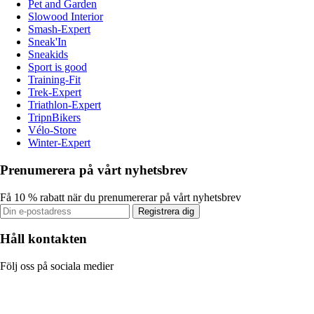
Pet and Garden
Slowood Interior
Smash-Expert
Sneak'In
Sneakids
Sport is good
Training-Fit
Trek-Expert
Triathlon-Expert
TripnBikers
Vélo-Store
Winter-Expert
Prenumerera på vårt nyhetsbrev
Få 10 % rabatt när du prenumererar på vårt nyhetsbrev
Registrera dig
Håll kontakten
Följ oss på sociala medier