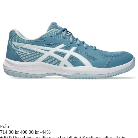
Från
714,00 kr
400,00 kr
-44%
+20,00 kr
erbjuds pa din nasta bestallning
Krediteras efter att din