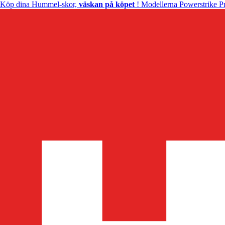
Köp dina Hummel-skor,
väskan på köpet
! Modellerna Powerstrike Pr