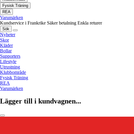
Fysisk Träning
REA
Varumärken
Kundservice i Frankrike
Säker betalning
Enkla returer
Sök
Nyheter
Skor
Kläder
Bollar
Supporters
Lifestyle
Utrustning
Klubbområde
Fysisk Träning
REA
Varumärken
Lägger till i kundvagnen...