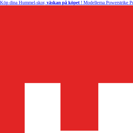
Köp dina Hummel-skor,
väskan på köpet
! Modellerna Powerstrike Pr