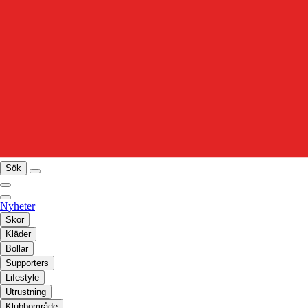
Sök
Nyheter
Skor
Kläder
Bollar
Supporters
Lifestyle
Utrustning
Klubbområde