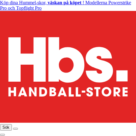
Köp dina Hummel-skor,
väskan på köpet
! Modellerna Powerstrike
Pro och Topflight Pro
Sök