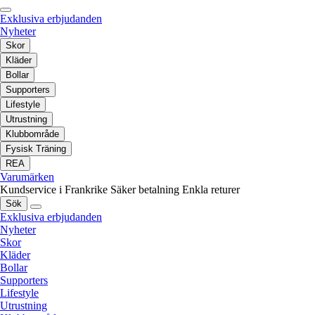
Exklusiva erbjudanden
Nyheter
Skor
Kläder
Bollar
Supporters
Lifestyle
Utrustning
Klubbområde
Fysisk Träning
REA
Varumärken
Kundservice i Frankrike
Säker betalning
Enkla returer
Sök
Exklusiva erbjudanden
Nyheter
Skor
Kläder
Bollar
Supporters
Lifestyle
Utrustning