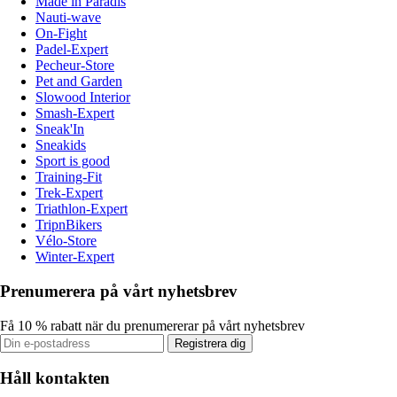
Made in Paradis
Nauti-wave
On-Fight
Padel-Expert
Pecheur-Store
Pet and Garden
Slowood Interior
Smash-Expert
Sneak'In
Sneakids
Sport is good
Training-Fit
Trek-Expert
Triathlon-Expert
TripnBikers
Vélo-Store
Winter-Expert
Prenumerera på vårt nyhetsbrev
Få 10 % rabatt när du prenumererar på vårt nyhetsbrev
Registrera dig
Håll kontakten