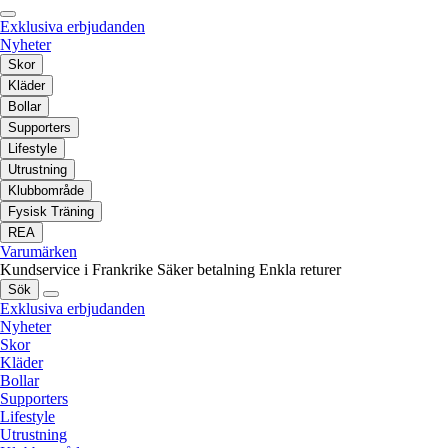
Exklusiva erbjudanden
Nyheter
Skor
Kläder
Bollar
Supporters
Lifestyle
Utrustning
Klubbområde
Fysisk Träning
REA
Varumärken
Kundservice i Frankrike
Säker betalning
Enkla returer
Sök
Exklusiva erbjudanden
Nyheter
Skor
Kläder
Bollar
Supporters
Lifestyle
Utrustning