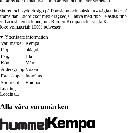
du är osäker mellan två storlekar, välj den mindre storleken.
skuren och sydd design på framsidan och baksidan - vågiga linjer på
framsidan - sidofickor med dragkedja - huva med ribb - elastisk ribb
vid ärmsluten och midjan - Broderi Kempa och tryckta K-
logotypmaterial: 100% polyester
Ytterligare information
Varumärke
Kempa
Färg
blå/gul
Färg
Blå
Kön
Män
Åldersgrupp
Vuxen
Egenskaper
Inomhus
Sortiment
Emotion
Loading...
Loading...
Alla våra varumärken