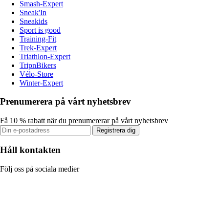
Smash-Expert
Sneak'In
Sneakids
Sport is good
Training-Fit
Trek-Expert
Triathlon-Expert
TripnBikers
Vélo-Store
Winter-Expert
Prenumerera på vårt nyhetsbrev
Få 10 % rabatt när du prenumererar på vårt nyhetsbrev
Registrera dig
Håll kontakten
Följ oss på sociala medier