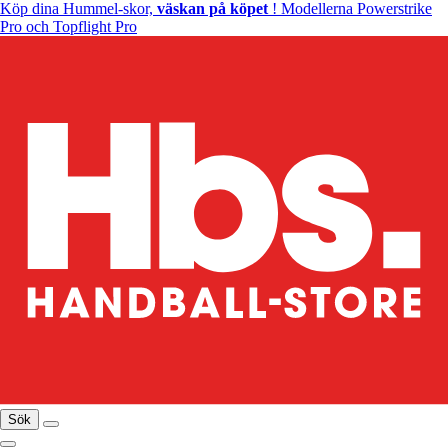
Köp dina Hummel-skor,
väskan på köpet
! Modellerna Powerstrike
Pro och Topflight Pro
Sök