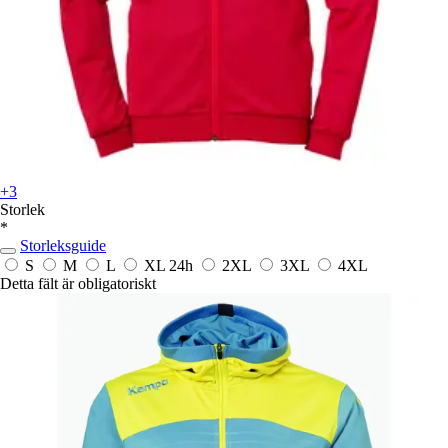
+3
Storlek
*
Storleksguide
S
M
L
XL
24h
2XL
3XL
4XL
Detta fält är obligatoriskt