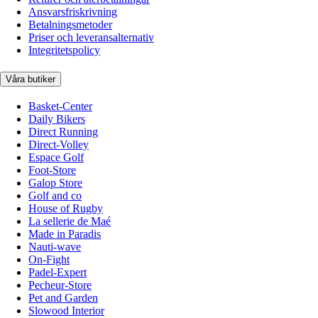
Ansvarsfriskrivning
Betalningsmetoder
Priser och leveransalternativ
Integritetspolicy
Våra butiker
Basket-Center
Daily Bikers
Direct Running
Direct-Volley
Espace Golf
Foot-Store
Galop Store
Golf and co
House of Rugby
La sellerie de Maé
Made in Paradis
Nauti-wave
On-Fight
Padel-Expert
Pecheur-Store
Pet and Garden
Slowood Interior