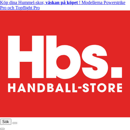
Köp dina Hummel-skor,
väskan på köpet
! Modellerna Powerstrike
Pro och Topflight Pro
Sök