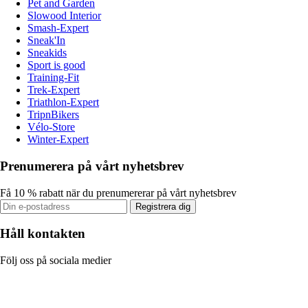
Pet and Garden
Slowood Interior
Smash-Expert
Sneak'In
Sneakids
Sport is good
Training-Fit
Trek-Expert
Triathlon-Expert
TripnBikers
Vélo-Store
Winter-Expert
Prenumerera på vårt nyhetsbrev
Få 10 % rabatt när du prenumererar på vårt nyhetsbrev
Registrera dig
Håll kontakten
Följ oss på sociala medier