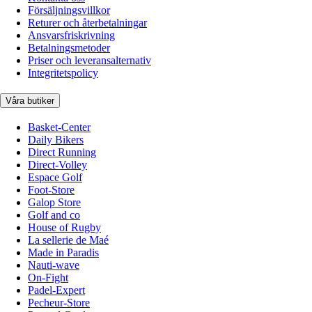
Försäljningsvillkor
Returer och återbetalningar
Ansvarsfriskrivning
Betalningsmetoder
Priser och leveransalternativ
Integritetspolicy
Våra butiker
Basket-Center
Daily Bikers
Direct Running
Direct-Volley
Espace Golf
Foot-Store
Galop Store
Golf and co
House of Rugby
La sellerie de Maé
Made in Paradis
Nauti-wave
On-Fight
Padel-Expert
Pecheur-Store