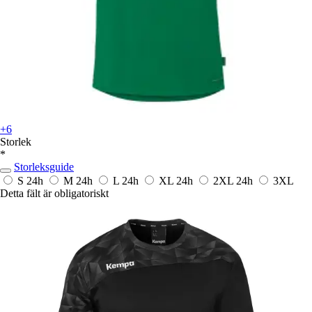
+6
Storlek
*
Storleksguide
S
24h
M
24h
L
24h
XL
24h
2XL
24h
3XL
Detta fält är obligatoriskt