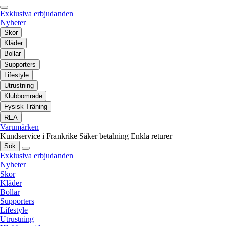
Exklusiva erbjudanden
Nyheter
Skor
Kläder
Bollar
Supporters
Lifestyle
Utrustning
Klubbområde
Fysisk Träning
REA
Varumärken
Kundservice i Frankrike
Säker betalning
Enkla returer
Sök
Exklusiva erbjudanden
Nyheter
Skor
Kläder
Bollar
Supporters
Lifestyle
Utrustning