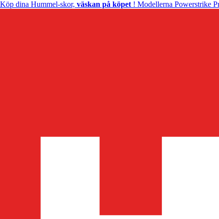
Köp dina Hummel-skor,
väskan på köpet
! Modellerna Powerstrike Pr