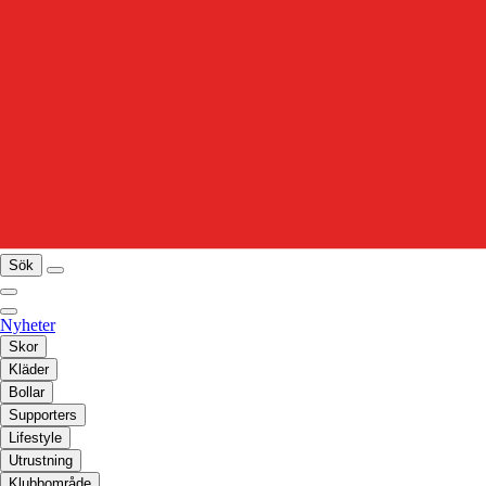
Sök
Nyheter
Skor
Kläder
Bollar
Supporters
Lifestyle
Utrustning
Klubbområde