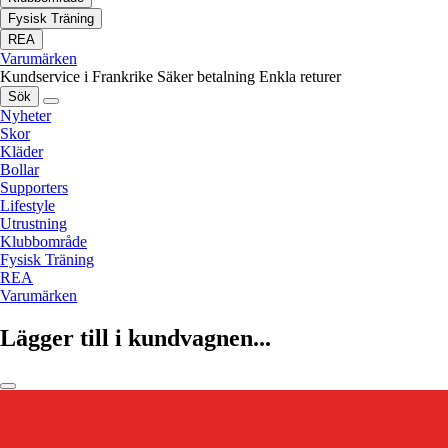
Fysisk Träning
REA
Varumärken
Kundservice i Frankrike
Säker betalning
Enkla returer
Sök
Nyheter
Skor
Kläder
Bollar
Supporters
Lifestyle
Utrustning
Klubbområde
Fysisk Träning
REA
Varumärken
Lägger till i kundvagnen...