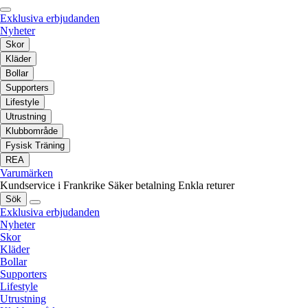
Exklusiva erbjudanden
Nyheter
Skor
Kläder
Bollar
Supporters
Lifestyle
Utrustning
Klubbområde
Fysisk Träning
REA
Varumärken
Kundservice i Frankrike
Säker betalning
Enkla returer
Sök
Exklusiva erbjudanden
Nyheter
Skor
Kläder
Bollar
Supporters
Lifestyle
Utrustning