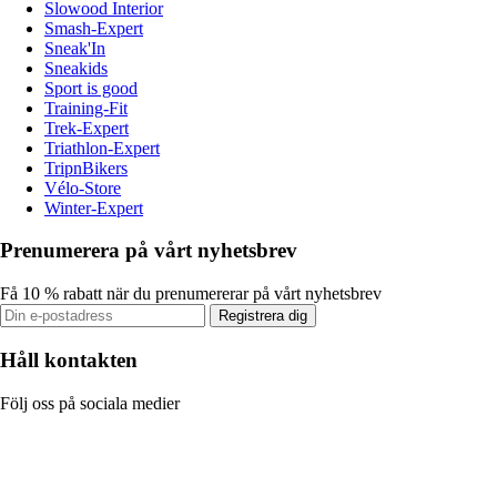
Slowood Interior
Smash-Expert
Sneak'In
Sneakids
Sport is good
Training-Fit
Trek-Expert
Triathlon-Expert
TripnBikers
Vélo-Store
Winter-Expert
Prenumerera på vårt nyhetsbrev
Få 10 % rabatt när du prenumererar på vårt nyhetsbrev
Registrera dig
Håll kontakten
Följ oss på sociala medier