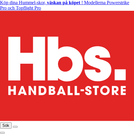
Köp dina Hummel-skor,
väskan på köpet
! Modellerna Powerstrike
Pro och Topflight Pro
Sök