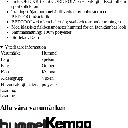
hmlCORE XK t-shirt CORE POLY är ett viktigt tillskott till din
sportkollektion.
Träningströjan hummel är tillverkad av polyester med
BEECOOL®-teknik.
BEECOOL-tekniken håller dig sval och torr under träningen
Med klassiskt fiskbensmönster hummel för en igenkännbar look
Sammansättning: 100% polyester
Storlekar: Dam
Ytterligare information
Varumärke
Hummel
Färg
apelsin
Färg
Orange
Kön
Kvinna
Åldersgrupp
Vuxen
Huvudsakligt material
polyester
Loading...
Loading...
Alla våra varumärken