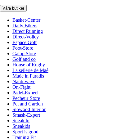
Våra butiker
Basket-Center
Daily Bikers
Direct Running
Direct-Volley
Espace Golf
Foot-Store
Galop Store
Golf and co
House of Rugby
La sellerie de Maé
Made in Paradis
Nauti-wave
On-Fight
Padel-Expert
Pecheur-Store
Pet and Garden
Slowood Interior
Smash-Expert
Sneak'In
Sneakids
Sport is good
Training-Fit