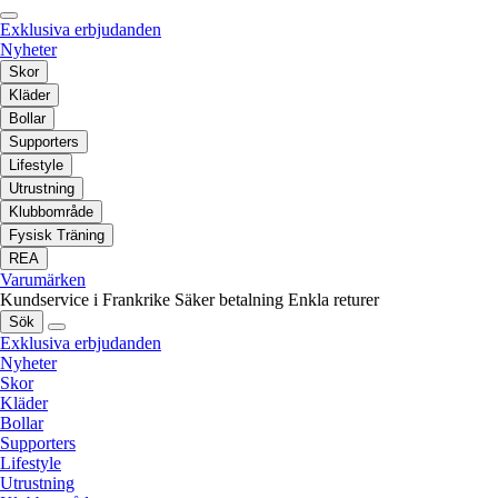
Exklusiva erbjudanden
Nyheter
Skor
Kläder
Bollar
Supporters
Lifestyle
Utrustning
Klubbområde
Fysisk Träning
REA
Varumärken
Kundservice i Frankrike
Säker betalning
Enkla returer
Sök
Exklusiva erbjudanden
Nyheter
Skor
Kläder
Bollar
Supporters
Lifestyle
Utrustning