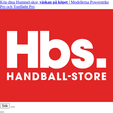
Köp dina Hummel-skor,
väskan på köpet
! Modellerna Powerstrike
Pro och Topflight Pro
Sök