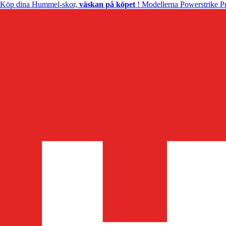
Köp dina Hummel-skor,
väskan på köpet
! Modellerna Powerstrike Pr