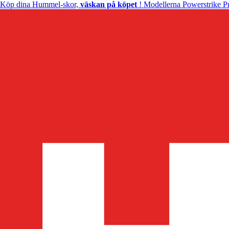
Köp dina Hummel-skor,
väskan på köpet
! Modellerna Powerstrike Pr