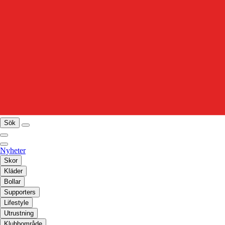
Sök
Nyheter
Skor
Kläder
Bollar
Supporters
Lifestyle
Utrustning
Klubbområde