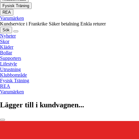
Fysisk Träning
REA
Varumärken
Kundservice i Frankrike
Säker betalning
Enkla returer
Sök
Nyheter
Skor
Kläder
Bollar
Supporters
Lifestyle
Utrustning
Klubbområde
Fysisk Träning
REA
Varumärken
Lägger till i kundvagnen...