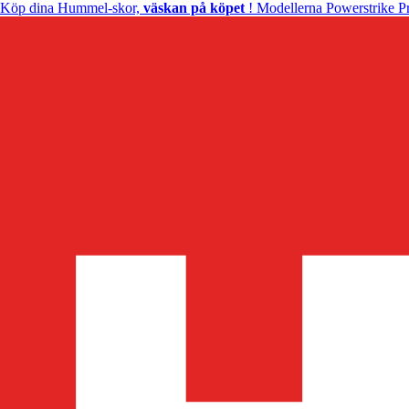
Köp dina Hummel-skor,
väskan på köpet
! Modellerna Powerstrike Pr