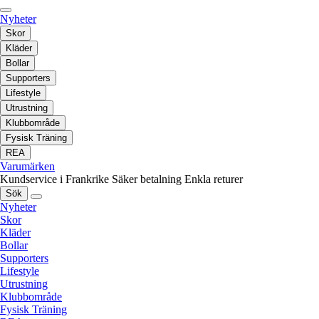
Nyheter
Skor
Kläder
Bollar
Supporters
Lifestyle
Utrustning
Klubbområde
Fysisk Träning
REA
Varumärken
Kundservice i Frankrike
Säker betalning
Enkla returer
Sök
Nyheter
Skor
Kläder
Bollar
Supporters
Lifestyle
Utrustning
Klubbområde
Fysisk Träning