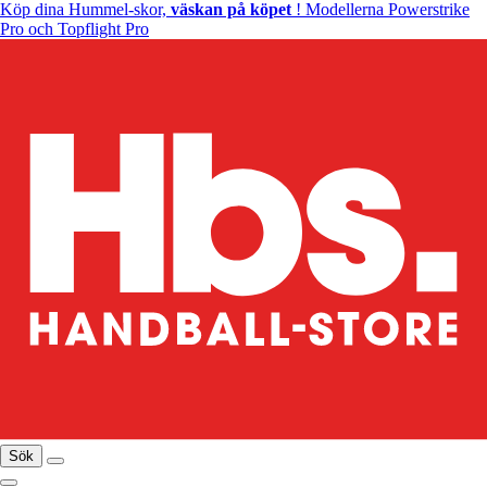
Köp dina Hummel-skor,
väskan på köpet
! Modellerna Powerstrike
Pro och Topflight Pro
Sök