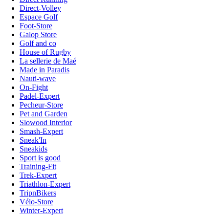
Direct-Volley
Espace Golf
Foot-Store
Galop Store
Golf and co
House of Rugby
La sellerie de Maé
Made in Paradis
Nauti-wave
On-Fight
Padel-Expert
Pecheur-Store
Pet and Garden
Slowood Interior
Smash-Expert
Sneak'In
Sneakids
Sport is good
Training-Fit
Trek-Expert
Triathlon-Expert
TripnBikers
Vélo-Store
Winter-Expert