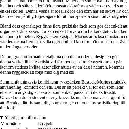
genom sin hållbarhet och robusthet. Materialet som används är av hög
kvalitet och säkerställer både motståndskraft mot väder och vind samt
enkel skötsel. Denna väska är idealisk för den som har ett aktivt liv och
behöver en pålitlig följeslagare för att transportera sina nödvändigheter.
Bland dess egenskaper finns flera praktiska fack som gör det enkelt att
organisera dina saker. Du kan enkelt förvara din bärbara dator, böcker
och andra tillbehör. Ryggsäcken Eastpak Morius är också utrustad med
vadderade axelremmar, vilket ger optimal komfort när du bär den, även
under långa perioder.
De noggrant utformade detaljerna och den moderna designen gör
denna väska till ett estetiskt val för modeälskare. Oavsett om du går
igenom stadens livliga gator eller njuter av en dag i naturen, kommer
denna ryggsäck att följa med dig med stil.
Sammanfattningsvis kombinerar ryggsäcken Eastpak Morius praktisk
användning, komfort och stil. Det är ett perfekt val för den som letar
efter en mångsidig accessoar som enkelt passar in i deras livsstil.
Oavsett om du är student eller yrkesverksam, är denna väska gjord för
att förenkla ditt liv samtidigt som den ger en touch av sofistikering till
din look.
Ytterligare information
Varumärke
Eastpak