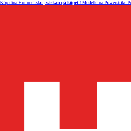
Köp dina Hummel-skor,
väskan på köpet
! Modellerna Powerstrike Pr