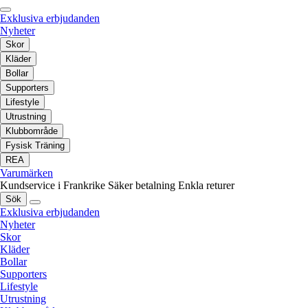
Exklusiva erbjudanden
Nyheter
Skor
Kläder
Bollar
Supporters
Lifestyle
Utrustning
Klubbområde
Fysisk Träning
REA
Varumärken
Kundservice i Frankrike
Säker betalning
Enkla returer
Sök
Exklusiva erbjudanden
Nyheter
Skor
Kläder
Bollar
Supporters
Lifestyle
Utrustning