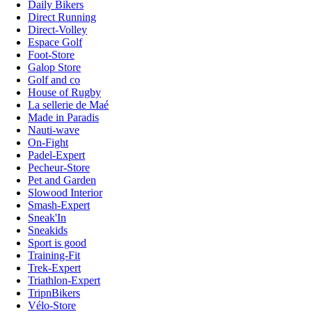
Daily Bikers
Direct Running
Direct-Volley
Espace Golf
Foot-Store
Galop Store
Golf and co
House of Rugby
La sellerie de Maé
Made in Paradis
Nauti-wave
On-Fight
Padel-Expert
Pecheur-Store
Pet and Garden
Slowood Interior
Smash-Expert
Sneak'In
Sneakids
Sport is good
Training-Fit
Trek-Expert
Triathlon-Expert
TripnBikers
Vélo-Store