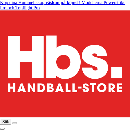
Köp dina Hummel-skor,
väskan på köpet
! Modellerna Powerstrike
Pro och Topflight Pro
Sök