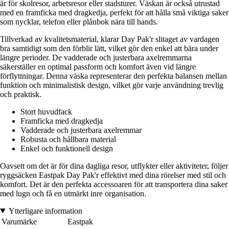
är för skolresor, arbetsresor eller stadsturer. Väskan är också utrustad
med en framficka med dragkedja, perfekt för att hålla små viktiga saker
som nycklar, telefon eller plånbok nära till hands.
Tillverkad av kvalitetsmaterial, klarar Day Pak'r slitaget av vardagen
bra samtidigt som den förblir lätt, vilket gör den enkel att bära under
längre perioder. De vadderade och justerbara axelremmarna
säkerställer en optimal passform och komfort även vid längre
förflyttningar. Denna väska representerar den perfekta balansen mellan
funktion och minimalistisk design, vilket gör varje användning trevlig
och praktisk.
Stort huvudfack
Framficka med dragkedja
Vadderade och justerbara axelremmar
Robusta och hållbara material
Enkel och funktionell design
Oavsett om det är för dina dagliga resor, utflykter eller aktiviteter, följer
ryggsäcken Eastpak Day Pak'r effektivt med dina rörelser med stil och
komfort. Det är den perfekta accessoaren för att transportera dina saker
med lugn och få en utmärkt inre organisation.
Ytterligare information
Varumärke
Eastpak