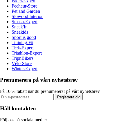
Padel-Expert
Pecheur-Store
Pet and Garden
Slowood Interior
Smash-Expert
Sneak'In
Sneakids
Sport is good
Training-Fit
Trek-Expert
Triathlon-Expert
TripnBikers
Vélo-Store
Winter-Expert
Prenumerera på vårt nyhetsbrev
Få 10 % rabatt när du prenumererar på vårt nyhetsbrev
Registrera dig
Håll kontakten
Följ oss på sociala medier