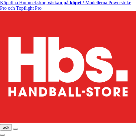
Köp dina Hummel-skor,
väskan på köpet
! Modellerna Powerstrike
Pro och Topflight Pro
Sök