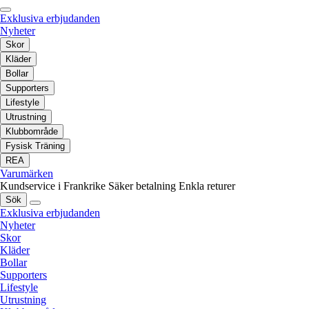
Exklusiva erbjudanden
Nyheter
Skor
Kläder
Bollar
Supporters
Lifestyle
Utrustning
Klubbområde
Fysisk Träning
REA
Varumärken
Kundservice i Frankrike
Säker betalning
Enkla returer
Sök
Exklusiva erbjudanden
Nyheter
Skor
Kläder
Bollar
Supporters
Lifestyle
Utrustning