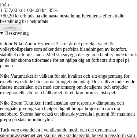
Från
1 537,00 kr
1 004,00 kr
-35%
+50,20 kr
erbjuds pa din nasta bestallning
Krediteras efter att din
bestallning har bekraftats
Loading...
Beskrivning
indoor Nike Zoom Hyperset 2 skor är det perfekta valet för
volleybollspelare som söker den perfekta blandningen av komfort,
stabilitet och prestanda. Med sin snygga design och banbrytande teknik
är de här skorna utformade för att hjälpa dig att förbättra ditt spel på
planen.
Nike Varumärket är välkänt för sin kvalitet och sitt engagemang för
excellens, och de här skorna är inget undantag. De är tillverkade av de
finaste materialen och med stor omsorg om detaljerna och erbjuder
exceptionellt stöd och hållbarhet för ett kompromisslöst spel.
Nike Zoom Tekniken i mellansulan ger responsiv dämpning och
energiåtergivning som hjälper dig att hoppa högre och röra dig
snabbare. Skorna har också en slitstark yttersula i gummi för maximalt
grepp på släta inomhusytor.
Tack vare ovandelen i ventilerande mesh och det dynamiska
snörningssystemet ger skorna en skräddarsydd, bekväm passform som