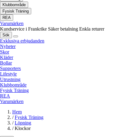
Klubbområde
Fysisk Träning
REA
Varumärken
Kundservice i Frankrike
Säker betalning
Enkla returer
Sök
Exklusiva erbjudanden
Nyheter
Skor
Kläder
Bollar
Supporters
Lifestyle
Utrustning
Klubbområde
Fysisk Träning
REA
Varumärken
Hem
/
Fysisk Träning
/
Löpning
/
Klockor