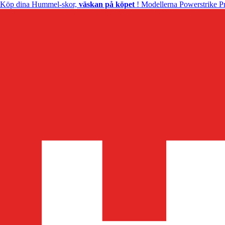
Köp dina Hummel-skor,
väskan på köpet
! Modellerna Powerstrike Pr