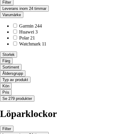
Filter
Leverans inom 24 timmar
Varumärke
Garmin
244
Huawei
3
Polar
21
Watchmark
11
Storlek
Färg
Sortiment
Åldersgrupp
Typ av produkt
Kön
Pris
Se 279 produkter
Löparklockor
Filter