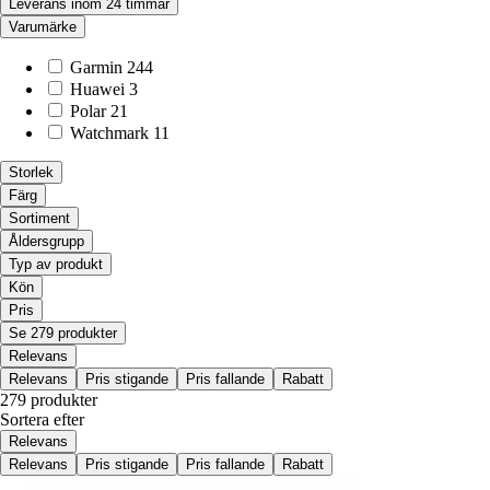
Leverans inom 24 timmar
Varumärke
Garmin
244
Huawei
3
Polar
21
Watchmark
11
Storlek
Färg
Sortiment
Åldersgrupp
Typ av produkt
Kön
Pris
Se 279 produkter
Relevans
Relevans
Pris stigande
Pris fallande
Rabatt
279 produkter
Sortera efter
Relevans
Relevans
Pris stigande
Pris fallande
Rabatt