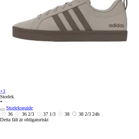
+3
Storlek
*
Storleksguide
36
36 2/3
37 1/3
38
38 2/3
24h
Detta fält är obligatoriskt