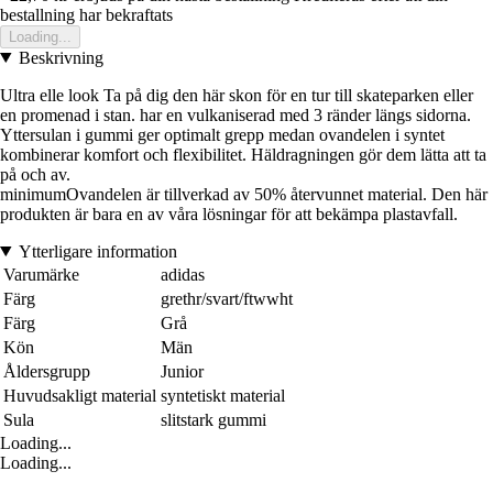
bestallning har bekraftats
Loading...
Beskrivning
Ultra elle look Ta på dig den här skon för en tur till skateparken eller
en promenad i stan. har en vulkaniserad med 3 ränder längs sidorna.
Yttersulan i gummi ger optimalt grepp medan ovandelen i syntet
kombinerar komfort och flexibilitet. Häldragningen gör dem lätta att ta
på och av.
minimumOvandelen är tillverkad av 50% återvunnet material. Den här
produkten är bara en av våra lösningar för att bekämpa plastavfall.
Ytterligare information
Varumärke
adidas
Färg
grethr/svart/ftwwht
Färg
Grå
Kön
Män
Åldersgrupp
Junior
Huvudsakligt material
syntetiskt material
Sula
slitstark gummi
Loading...
Loading...