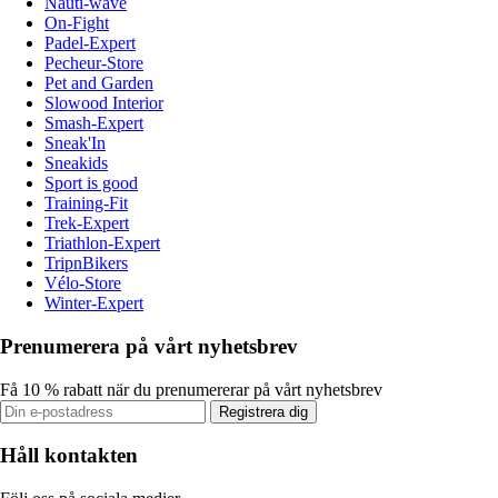
Nauti-wave
On-Fight
Padel-Expert
Pecheur-Store
Pet and Garden
Slowood Interior
Smash-Expert
Sneak'In
Sneakids
Sport is good
Training-Fit
Trek-Expert
Triathlon-Expert
TripnBikers
Vélo-Store
Winter-Expert
Prenumerera på vårt nyhetsbrev
Få 10 % rabatt när du prenumererar på vårt nyhetsbrev
Registrera dig
Håll kontakten