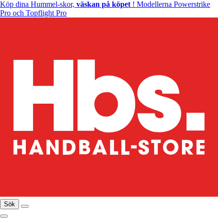
Köp dina Hummel-skor,
väskan på köpet
! Modellerna Powerstrike
Pro och Topflight Pro
Sök