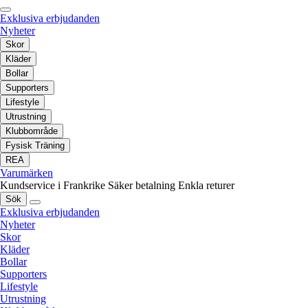
Exklusiva erbjudanden
Nyheter
Skor
Kläder
Bollar
Supporters
Lifestyle
Utrustning
Klubbområde
Fysisk Träning
REA
Varumärken
Kundservice i Frankrike
Säker betalning
Enkla returer
Sök
Exklusiva erbjudanden
Nyheter
Skor
Kläder
Bollar
Supporters
Lifestyle
Utrustning