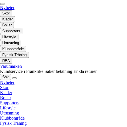
Nyheter
Skor
Kläder
Bollar
Supporters
Lifestyle
Utrustning
Klubbområde
Fysisk Träning
REA
Varumärken
Kundservice i Frankrike
Säker betalning
Enkla returer
Sök
Nyheter
Skor
Kläder
Bollar
Supporters
Lifestyle
Utrustning
Klubbområde
Fysisk Träning