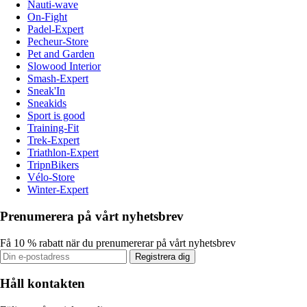
Nauti-wave
On-Fight
Padel-Expert
Pecheur-Store
Pet and Garden
Slowood Interior
Smash-Expert
Sneak'In
Sneakids
Sport is good
Training-Fit
Trek-Expert
Triathlon-Expert
TripnBikers
Vélo-Store
Winter-Expert
Prenumerera på vårt nyhetsbrev
Få 10 % rabatt när du prenumererar på vårt nyhetsbrev
Registrera dig
Håll kontakten