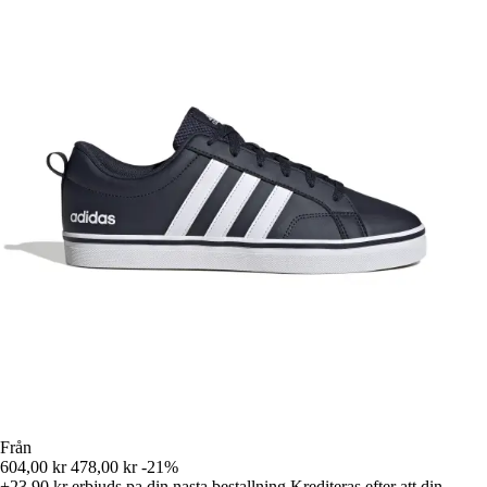
Från
604,00 kr
478,00 kr
-21%
+23,90 kr
erbjuds pa din nasta bestallning
Krediteras efter att din