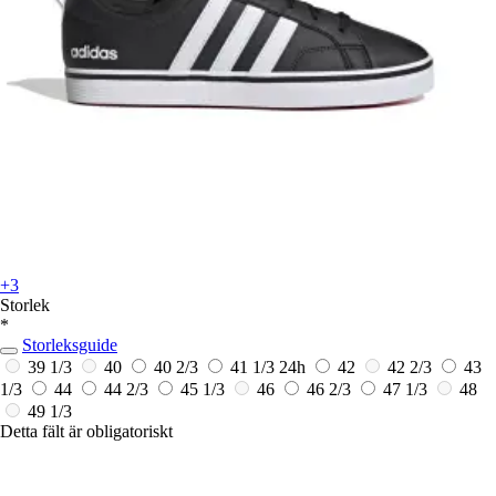
+3
Storlek
*
Storleksguide
39 1/3
40
40 2/3
41 1/3
24h
42
42 2/3
43
1/3
44
44 2/3
45 1/3
46
46 2/3
47 1/3
48
49 1/3
Detta fält är obligatoriskt