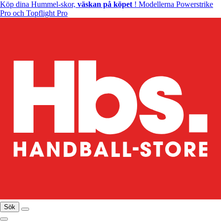
Köp dina Hummel-skor,
väskan på köpet
! Modellerna Powerstrike
Pro och Topflight Pro
Sök